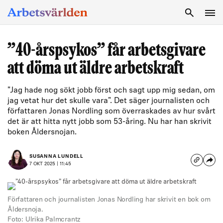
SÖK
”40-årspsykos” får arbetsgivare
att döma ut äldre arbetskraft
"Jag hade nog sökt jobb först och sagt upp mig sedan, om
jag vetat hur det skulle vara". Det säger journalisten och
författaren Jonas Nordling som överraskades av hur svårt
det är att hitta nytt jobb som 53-åring. Nu har han skrivit
boken Åldersnojan.
SUSANNA LUNDELL
7 OKT 2025 | 11:45
Författaren och journalisten Jonas Nordling har skrivit en bok om
Åldersnoja.
Foto: Ulrika Palmcrantz