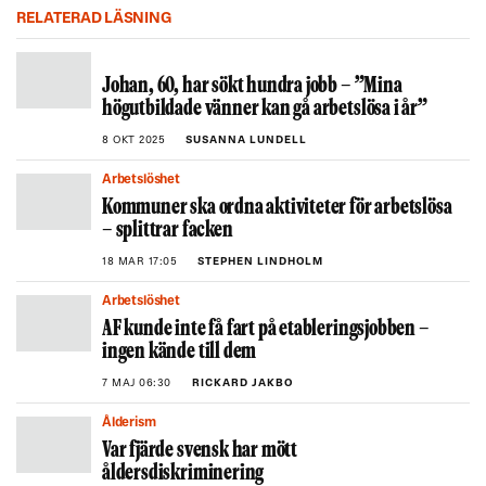
RELATERAD LÄSNING
Johan, 60, har sökt hundra jobb – ”Mina
högutbildade vänner kan gå arbetslösa i år”
8 OKT 2025
SUSANNA LUNDELL
Arbetslöshet
Kommuner ska ordna aktiviteter för arbetslösa
– splittrar facken
18 MAR 17:05
STEPHEN LINDHOLM
Arbetslöshet
AF kunde inte få fart på etableringsjobben –
ingen kände till dem
7 MAJ 06:30
RICKARD JAKBO
Ålderism
Var fjärde svensk har mött
åldersdiskriminering