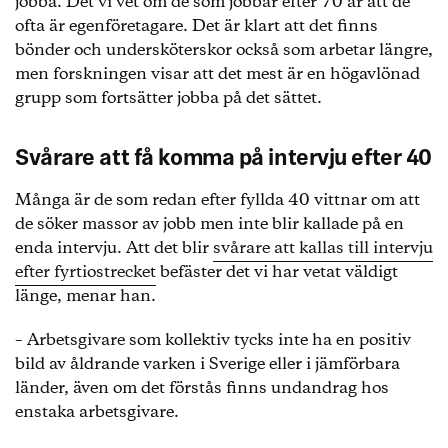
jobba. Det vi vet om de som jobbar efter 70 är att de
ofta är egenföretagare. Det är klart att det finns
bönder och undersköterskor också som arbetar längre,
men forskningen visar att det mest är en högavlönad
grupp som fortsätter jobba på det sättet.
Svårare att få komma på intervju efter 40
Många är de som redan efter fyllda 40 vittnar om att
de söker massor av jobb men inte blir kallade på en
enda intervju. Att det blir
svårare att kallas till intervju
efter fyrtiostrecket
befäster det vi har vetat väldigt
länge, menar han.
– Arbetsgivare som kollektiv tycks inte ha en positiv
bild av åldrande varken i Sverige eller i jämförbara
länder, även om det förstås finns undandrag hos
enstaka arbetsgivare.