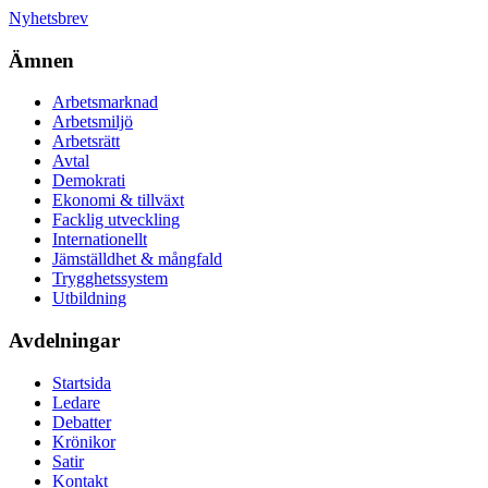
Nyhetsbrev
Ämnen
Arbetsmarknad
Arbetsmiljö
Arbetsrätt
Avtal
Demokrati
Ekonomi & tillväxt
Facklig utveckling
Internationellt
Jämställdhet & mångfald
Trygghetssystem
Utbildning
Avdelningar
Startsida
Ledare
Debatter
Krönikor
Satir
Kontakt