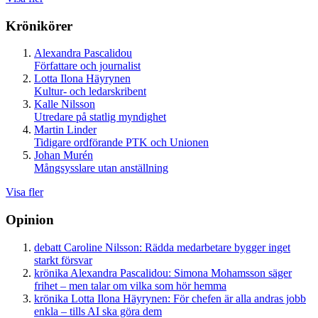
Krönikörer
Alexandra Pascalidou
Författare och journalist
Lotta Ilona Häyrynen
Kultur- och ledarskribent
Kalle Nilsson
Utredare på statlig myndighet
Martin Linder
Tidigare ordförande PTK och Unionen
Johan Murén
Mångsysslare utan anställning
Visa fler
Opinion
debatt
Caroline Nilsson:
Rädda medarbetare bygger inget
starkt försvar
krönika
Alexandra Pascalidou:
Simona Mohamsson säger
frihet – men talar om vilka som hör hemma
krönika
Lotta Ilona Häyrynen:
För chefen är alla andras jobb
enkla – tills AI ska göra dem