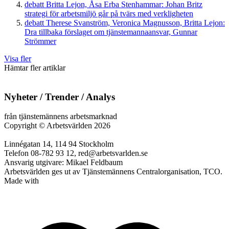
debatt
Britta Lejon, Åsa Erba Stenhammar:
Johan Britz
strategi för arbetsmiljö går på tvärs med verkligheten
debatt
Therese Svanström, Veronica Magnusson, Britta Lejon:
Dra tillbaka förslaget om tjänstemannaansvar, Gunnar
Strömmer
Visa fler
Hämtar fler artiklar
Nyheter / Trender / Analys
från tjänstemännens arbetsmarknad
Copyright
©
Arbetsvärlden 2026
Linnégatan 14, 114 94 Stockholm
Telefon 08-782 93 12, red@arbetsvarlden.se
Ansvarig utgivare: Mikael Feldbaum
Arbetsvärlden ges ut av Tjänstemännens Centralorganisation, TCO.
Made with