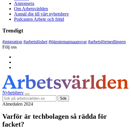
Annonsera
Om Arbetsvärlden
Anmäl dig till vårt nyhetsbrev
Podcasten Arbete och fritid
Trendigt
#
migration
#
arbetslöshet
#
tjänstemannaansvar
#
arbetsförmedlingen
Följ oss
Nyhetsbrev
Sök
Almedalen 2024
Varför är techbolagen så rädda för
facket?