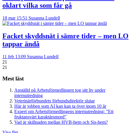
oklart vilka som får gå
18 mar 15:51
Susanna Lundell
Facket skyddsnät i sämre tider – men LO
tappar ändå
11 feb 13:09
Susanna Lundell
21
21
Mest läst
Anställd på Arbetsförmedlingen tog sitt liv under
internutredning
Veterinärförbundets förbundsdirektör slutar
Här är jobben som AI kan kan ta över inom 10 år
Expert om Arbetsförmedlingens internutredning: ”Ett
fruktansvärt karaktärsmord”
Vad är skillnaden mellan HVB-hem och Sis-hem?
Visa fler