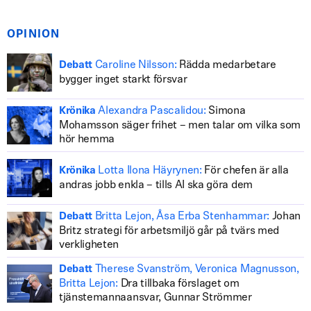
OPINION
Caroline Nilsson:
Rädda medarbetare
Debatt
bygger inget starkt försvar
Alexandra Pascalidou:
Simona
Krönika
Mohamsson säger frihet – men talar om vilka som
hör hemma
Lotta Ilona Häyrynen:
För chefen är alla
Krönika
andras jobb enkla – tills AI ska göra dem
Britta Lejon, Åsa Erba Stenhammar:
Johan
Debatt
Britz strategi för arbetsmiljö går på tvärs med
verkligheten
Therese Svanström, Veronica Magnusson,
Debatt
Britta Lejon:
Dra tillbaka förslaget om
tjänstemannaansvar, Gunnar Strömmer