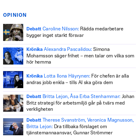
OPINION
Caroline Nilsson:
Rädda medarbetare
Debatt
bygger inget starkt försvar
Alexandra Pascalidou:
Simona
Krönika
Mohamsson säger frihet – men talar om vilka som
hör hemma
Lotta Ilona Häyrynen:
För chefen är alla
Krönika
andras jobb enkla – tills AI ska göra dem
Britta Lejon, Åsa Erba Stenhammar:
Johan
Debatt
Britz strategi för arbetsmiljö går på tvärs med
verkligheten
Therese Svanström, Veronica Magnusson,
Debatt
Britta Lejon:
Dra tillbaka förslaget om
tjänstemannaansvar, Gunnar Strömmer