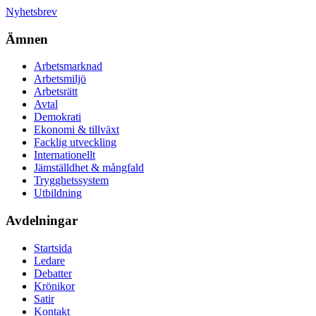
Nyhetsbrev
Ämnen
Arbetsmarknad
Arbetsmiljö
Arbetsrätt
Avtal
Demokrati
Ekonomi & tillväxt
Facklig utveckling
Internationellt
Jämställdhet & mångfald
Trygghetssystem
Utbildning
Avdelningar
Startsida
Ledare
Debatter
Krönikor
Satir
Kontakt