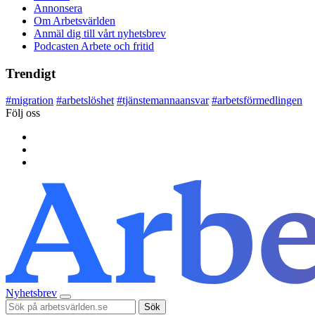
Annonsera
Om Arbetsvärlden
Anmäl dig till vårt nyhetsbrev
Podcasten Arbete och fritid
Trendigt
#
migration
#
arbetslöshet
#
tjänstemannaansvar
#
arbetsförmedlingen
Följ oss
Nyhetsbrev
Sök