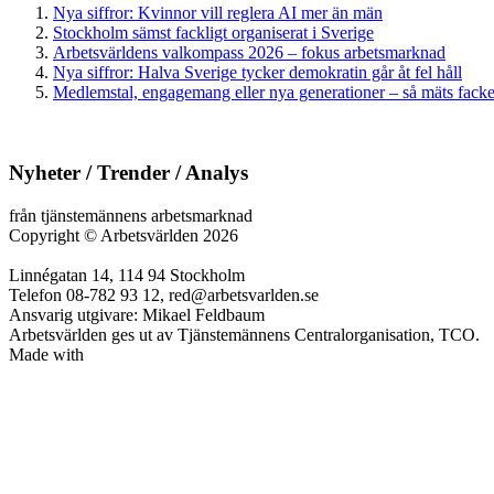
Nya siffror: Kvinnor vill reglera AI mer än män
Stockholm sämst fackligt organiserat i Sverige
Arbetsvärldens valkompass 2026 – fokus arbetsmarknad
Nya siffror: Halva Sverige tycker demokratin går åt fel håll
Medlemstal, engagemang eller nya generationer – så mäts facken
Nyheter / Trender / Analys
från tjänstemännens arbetsmarknad
Copyright
©
Arbetsvärlden 2026
Linnégatan 14, 114 94 Stockholm
Telefon 08-782 93 12, red@arbetsvarlden.se
Ansvarig utgivare: Mikael Feldbaum
Arbetsvärlden ges ut av Tjänstemännens Centralorganisation, TCO.
Made with