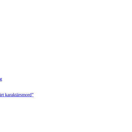
ng
ärt karaktärsmord”