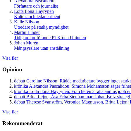
Alexandra Pascalidou
Författare och journalist
Lotta Ilona Häyrynen
Kultur- och ledarskribent
Kalle Nilsson
Utredare på statlig myndighet
Martin Linder
Tidigare ordförande PTK och Unionen
Johan Murén
Mångsysslare utan anställning
Visa fler
Opinion
debatt
Caroline Nilsson:
Rädda medarbetare bygger inget starkt
krönika
Alexandra Pascalidou:
Simona Mohamsson säger frihet
krönika
Lotta Ilona Häyrynen:
För chefen är alla andras jobb en
debatt
Britta Lejon, Åsa Erba Stenhammar:
Johan Britz strategi
debatt
Therese Svanström, Veronica Magnusson, Britta Lejon:
D
Visa fler
Rekommenderat