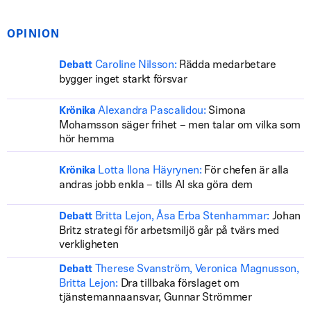
OPINION
Caroline Nilsson:
Rädda medarbetare
Debatt
bygger inget starkt försvar
Alexandra Pascalidou:
Simona
Krönika
Mohamsson säger frihet – men talar om vilka som
hör hemma
Lotta Ilona Häyrynen:
För chefen är alla
Krönika
andras jobb enkla – tills AI ska göra dem
Britta Lejon, Åsa Erba Stenhammar:
Johan
Debatt
Britz strategi för arbetsmiljö går på tvärs med
verkligheten
Therese Svanström, Veronica Magnusson,
Debatt
Britta Lejon:
Dra tillbaka förslaget om
tjänstemannaansvar, Gunnar Strömmer