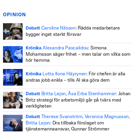
OPINION
Caroline Nilsson:
Rädda medarbetare
Debatt
bygger inget starkt försvar
Alexandra Pascalidou:
Simona
Krönika
Mohamsson säger frihet – men talar om vilka som
hör hemma
Lotta Ilona Häyrynen:
För chefen är alla
Krönika
andras jobb enkla – tills AI ska göra dem
Britta Lejon, Åsa Erba Stenhammar:
Johan
Debatt
Britz strategi för arbetsmiljö går på tvärs med
verkligheten
Therese Svanström, Veronica Magnusson,
Debatt
Britta Lejon:
Dra tillbaka förslaget om
tjänstemannaansvar, Gunnar Strömmer