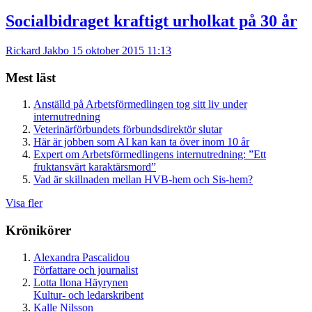
Socialbidraget kraftigt urholkat på 30 år
Rickard Jakbo
15 oktober 2015 11:13
Mest läst
Anställd på Arbetsförmedlingen tog sitt liv under
internutredning
Veterinärförbundets förbundsdirektör slutar
Här är jobben som AI kan kan ta över inom 10 år
Expert om Arbetsförmedlingens internutredning: ”Ett
fruktansvärt karaktärsmord”
Vad är skillnaden mellan HVB-hem och Sis-hem?
Visa fler
Krönikörer
Alexandra Pascalidou
Författare och journalist
Lotta Ilona Häyrynen
Kultur- och ledarskribent
Kalle Nilsson