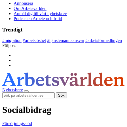
Annonsera
Om Arbetsvärlden
Anmäl dig till vårt nyhetsbrev
Podcasten Arbete och fritid
Trendigt
#
migration
#
arbetslöshet
#
tjänstemannaansvar
#
arbetsförmedlingen
Följ oss
Nyhetsbrev
Sök
Socialbidrag
Försörjningsstöd