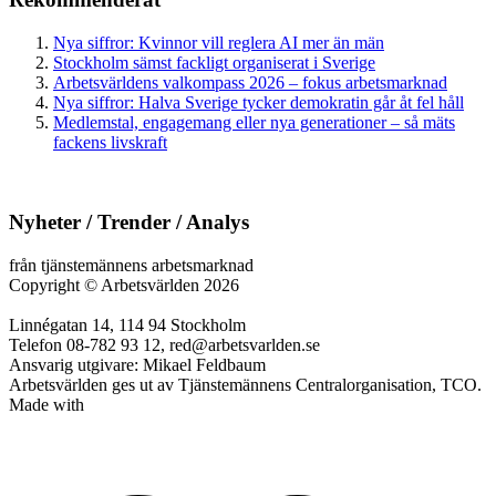
Nya siffror: Kvinnor vill reglera AI mer än män
Stockholm sämst fackligt organiserat i Sverige
Arbetsvärldens valkompass 2026 – fokus arbetsmarknad
Nya siffror: Halva Sverige tycker demokratin går åt fel håll
Medlemstal, engagemang eller nya generationer – så mäts
fackens livskraft
Nyheter / Trender / Analys
från tjänstemännens arbetsmarknad
Copyright
©
Arbetsvärlden 2026
Linnégatan 14, 114 94 Stockholm
Telefon 08-782 93 12, red@arbetsvarlden.se
Ansvarig utgivare: Mikael Feldbaum
Arbetsvärlden ges ut av Tjänstemännens Centralorganisation, TCO.
Made with