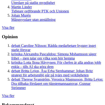
Utredare på statlig myndighet
Martin Linder
Tidigare ordförande PTK och Unionen
Johan Murén
Mångsysslare utan anställning
Visa fler
Opinion
debatt
Caroline Nilsson:
Rädda medarbetare bygger inget
starkt försvar
krönika
Alexandra Pascalidou:
Simona Mohamsson säger
frihet – men talar om vilka som hör hemma
krönika
Lotta Ilona Häyrynen:
För chefen är alla andras jobb
enkla – tills AI ska göra dem
debatt
Britta Lejon, Åsa Erba Stenhammar:
Johan Britz
strategi för arbetsmiljö går på tvärs med verkligheten
debatt
Therese Svanström, Veronica Magnusson, Britta Lejon:
Dra tillbaka förslaget om tjänstemannaansvar, Gunnar
Strömmer
Visa fler
Rekommenderat