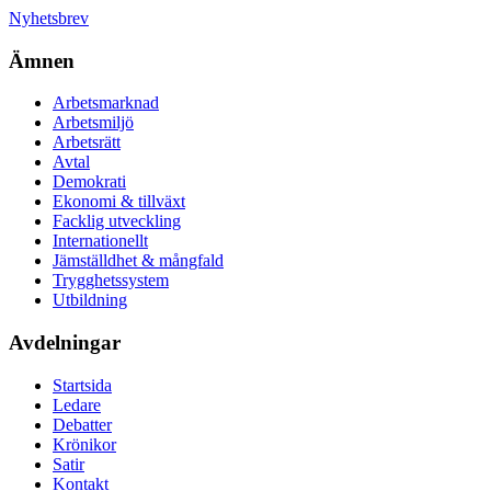
Nyhetsbrev
Ämnen
Arbetsmarknad
Arbetsmiljö
Arbetsrätt
Avtal
Demokrati
Ekonomi & tillväxt
Facklig utveckling
Internationellt
Jämställdhet & mångfald
Trygghetssystem
Utbildning
Avdelningar
Startsida
Ledare
Debatter
Krönikor
Satir
Kontakt