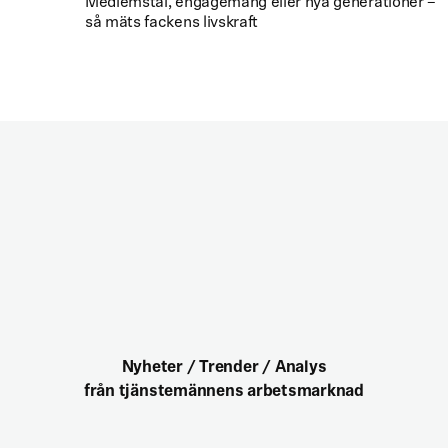
Medlemstal, engagemang eller nya generationer –
så mäts fackens livskraft
Nyheter / Trender / Analys
från tjänstemännens arbetsmarknad