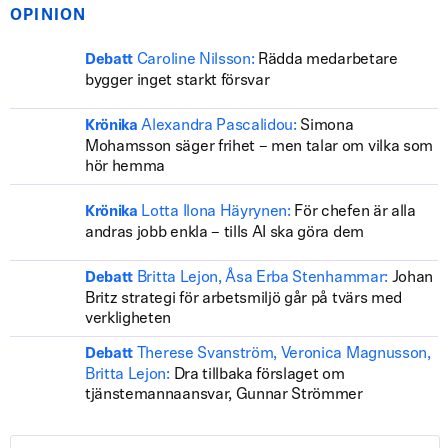
OPINION
Caroline Nilsson:
Rädda medarbetare
Debatt
bygger inget starkt försvar
Alexandra Pascalidou:
Simona
Krönika
Mohamsson säger frihet – men talar om vilka som
hör hemma
Lotta Ilona Häyrynen:
För chefen är alla
Krönika
andras jobb enkla – tills AI ska göra dem
Britta Lejon, Åsa Erba Stenhammar:
Johan
Debatt
Britz strategi för arbetsmiljö går på tvärs med
verkligheten
Therese Svanström, Veronica Magnusson,
Debatt
Britta Lejon:
Dra tillbaka förslaget om
tjänstemannaansvar, Gunnar Strömmer