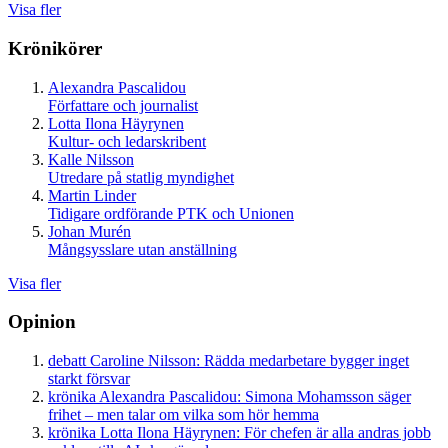
Visa fler
Krönikörer
Alexandra Pascalidou
Författare och journalist
Lotta Ilona Häyrynen
Kultur- och ledarskribent
Kalle Nilsson
Utredare på statlig myndighet
Martin Linder
Tidigare ordförande PTK och Unionen
Johan Murén
Mångsysslare utan anställning
Visa fler
Opinion
debatt
Caroline Nilsson:
Rädda medarbetare bygger inget
starkt försvar
krönika
Alexandra Pascalidou:
Simona Mohamsson säger
frihet – men talar om vilka som hör hemma
krönika
Lotta Ilona Häyrynen:
För chefen är alla andras jobb