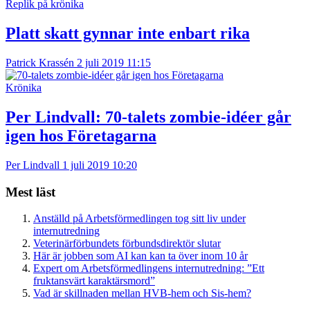
Replik på krönika
Platt skatt gynnar inte enbart rika
Patrick Krassén
2 juli 2019 11:15
Krönika
Per Lindvall:
70-talets zombie-idéer går
igen hos Företagarna
Per Lindvall
1 juli 2019 10:20
Mest läst
Anställd på Arbetsförmedlingen tog sitt liv under
internutredning
Veterinärförbundets förbundsdirektör slutar
Här är jobben som AI kan kan ta över inom 10 år
Expert om Arbetsförmedlingens internutredning: ”Ett
fruktansvärt karaktärsmord”
Vad är skillnaden mellan HVB-hem och Sis-hem?