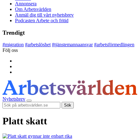
Annonsera
Om Arbetsvärlden
Anmäl dig till vårt nyhetsbrev
Podcasten Arbete och fritid
Trendigt
#
migration
#
arbetslöshet
#
tjänstemannaansvar
#
arbetsförmedlingen
Följ oss
Nyhetsbrev
Sök
Platt skatt