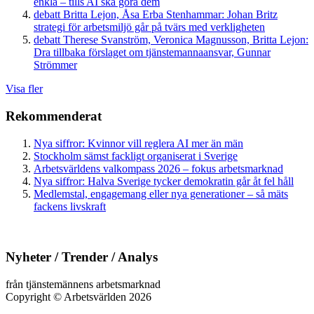
enkla – tills AI ska göra dem
debatt
Britta Lejon, Åsa Erba Stenhammar:
Johan Britz
strategi för arbetsmiljö går på tvärs med verkligheten
debatt
Therese Svanström, Veronica Magnusson, Britta Lejon:
Dra tillbaka förslaget om tjänstemannaansvar, Gunnar
Strömmer
Visa fler
Rekommenderat
Nya siffror: Kvinnor vill reglera AI mer än män
Stockholm sämst fackligt organiserat i Sverige
Arbetsvärldens valkompass 2026 – fokus arbetsmarknad
Nya siffror: Halva Sverige tycker demokratin går åt fel håll
Medlemstal, engagemang eller nya generationer – så mäts
fackens livskraft
Nyheter / Trender / Analys
från tjänstemännens arbetsmarknad
Copyright
©
Arbetsvärlden 2026