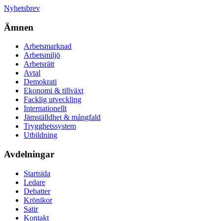
Nyhetsbrev
Ämnen
Arbetsmarknad
Arbetsmiljö
Arbetsrätt
Avtal
Demokrati
Ekonomi & tillväxt
Facklig utveckling
Internationellt
Jämställdhet & mångfald
Trygghetssystem
Utbildning
Avdelningar
Startsida
Ledare
Debatter
Krönikor
Satir
Kontakt