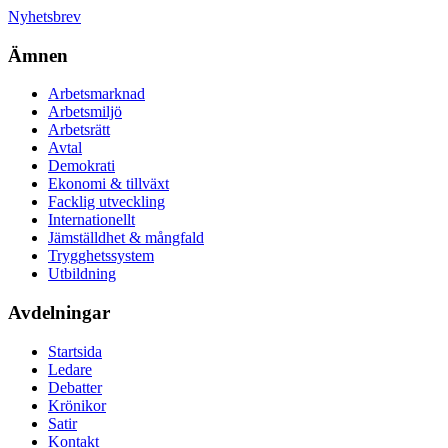
Nyhetsbrev
Ämnen
Arbetsmarknad
Arbetsmiljö
Arbetsrätt
Avtal
Demokrati
Ekonomi & tillväxt
Facklig utveckling
Internationellt
Jämställdhet & mångfald
Trygghetssystem
Utbildning
Avdelningar
Startsida
Ledare
Debatter
Krönikor
Satir
Kontakt