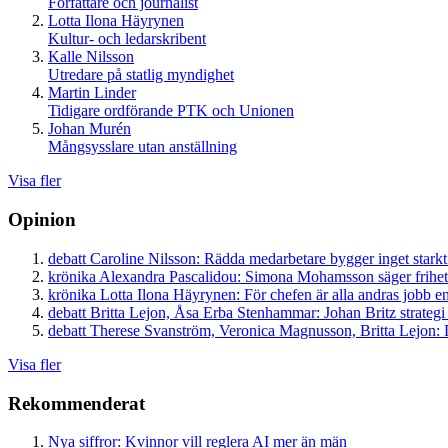
Författare och journalist
Lotta Ilona Häyrynen
Kultur- och ledarskribent
Kalle Nilsson
Utredare på statlig myndighet
Martin Linder
Tidigare ordförande PTK och Unionen
Johan Murén
Mångsysslare utan anställning
Visa fler
Opinion
debatt
Caroline Nilsson:
Rädda medarbetare bygger inget starkt
krönika
Alexandra Pascalidou:
Simona Mohamsson säger frihet
krönika
Lotta Ilona Häyrynen:
För chefen är alla andras jobb en
debatt
Britta Lejon, Åsa Erba Stenhammar:
Johan Britz strategi
debatt
Therese Svanström, Veronica Magnusson, Britta Lejon:
D
Visa fler
Rekommenderat
Nya siffror: Kvinnor vill reglera AI mer än män