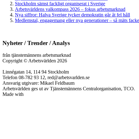
Stockholm sämst fackligt organiserat i Sverige
Arbetsvärldens valkompass 2026 – fokus arbetsmarknad
Nya siffror: Halva Sverige tycker demokratin går åt fel håll
Medlemstal, engagemang eller nya generationer – så mäts facken
Nyheter / Trender / Analys
från tjänstemännens arbetsmarknad
Copyright
©
Arbetsvärlden 2026
Linnégatan 14, 114 94 Stockholm
Telefon 08-782 93 12, red@arbetsvarlden.se
Ansvarig utgivare: Mikael Feldbaum
Arbetsvärlden ges ut av Tjänstemännens Centralorganisation, TCO.
Made with