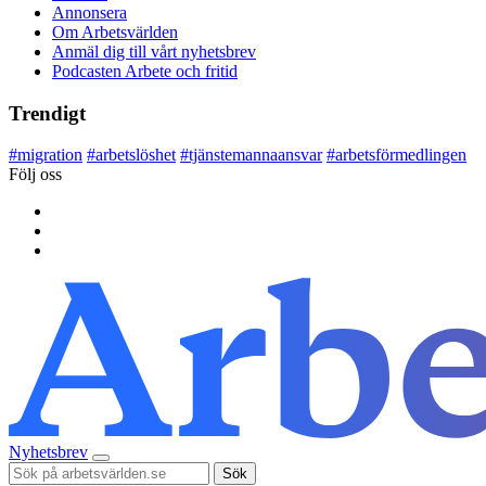
Annonsera
Om Arbetsvärlden
Anmäl dig till vårt nyhetsbrev
Podcasten Arbete och fritid
Trendigt
#
migration
#
arbetslöshet
#
tjänstemannaansvar
#
arbetsförmedlingen
Följ oss
Nyhetsbrev
Sök