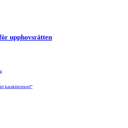
för upphovsrätten
ng
ärt karaktärsmord”