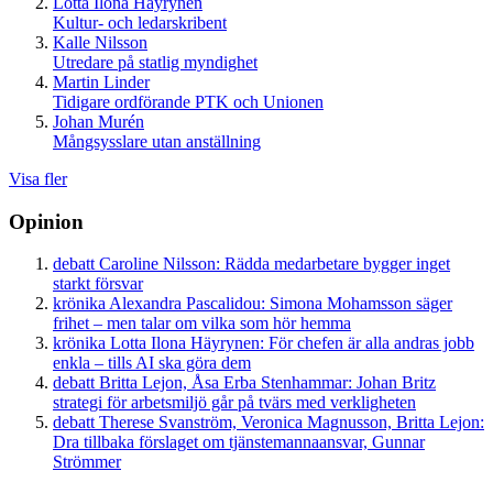
Lotta Ilona Häyrynen
Kultur- och ledarskribent
Kalle Nilsson
Utredare på statlig myndighet
Martin Linder
Tidigare ordförande PTK och Unionen
Johan Murén
Mångsysslare utan anställning
Visa fler
Opinion
debatt
Caroline Nilsson:
Rädda medarbetare bygger inget
starkt försvar
krönika
Alexandra Pascalidou:
Simona Mohamsson säger
frihet – men talar om vilka som hör hemma
krönika
Lotta Ilona Häyrynen:
För chefen är alla andras jobb
enkla – tills AI ska göra dem
debatt
Britta Lejon, Åsa Erba Stenhammar:
Johan Britz
strategi för arbetsmiljö går på tvärs med verkligheten
debatt
Therese Svanström, Veronica Magnusson, Britta Lejon:
Dra tillbaka förslaget om tjänstemannaansvar, Gunnar
Strömmer