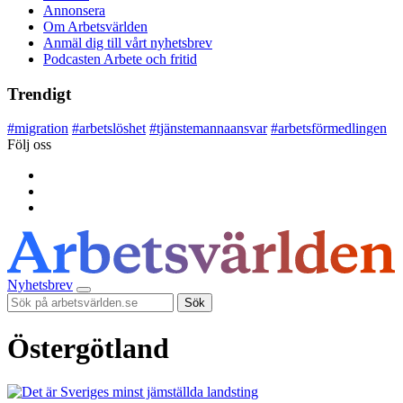
Annonsera
Om Arbetsvärlden
Anmäl dig till vårt nyhetsbrev
Podcasten Arbete och fritid
Trendigt
#
migration
#
arbetslöshet
#
tjänstemannaansvar
#
arbetsförmedlingen
Följ oss
Nyhetsbrev
Sök
Östergötland