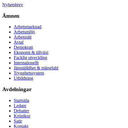
Nyhetsbrev
Ämnen
Arbetsmarknad
Arbetsmiljö
Arbetsrätt
Avtal
Demokrati
Ekonomi & tillväxt
Facklig utveckling
Internationellt
Jämställdhet & mångfald
Trygghetssystem
Utbildning
Avdelningar
Startsida
Ledare
Debatter
Krönikor
Satir
Kontakt