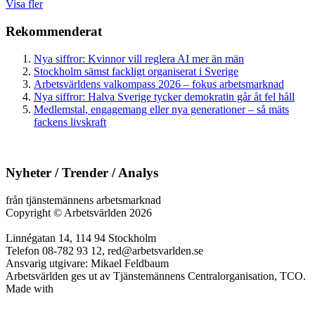
Visa fler
Rekommenderat
Nya siffror: Kvinnor vill reglera AI mer än män
Stockholm sämst fackligt organiserat i Sverige
Arbetsvärldens valkompass 2026 – fokus arbetsmarknad
Nya siffror: Halva Sverige tycker demokratin går åt fel håll
Medlemstal, engagemang eller nya generationer – så mäts
fackens livskraft
Nyheter / Trender / Analys
från tjänstemännens arbetsmarknad
Copyright
©
Arbetsvärlden 2026
Linnégatan 14, 114 94 Stockholm
Telefon 08-782 93 12, red@arbetsvarlden.se
Ansvarig utgivare: Mikael Feldbaum
Arbetsvärlden ges ut av Tjänstemännens Centralorganisation, TCO.
Made with