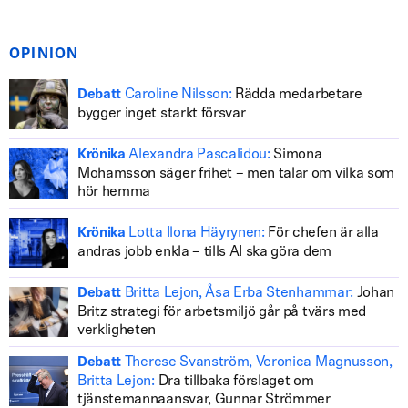
OPINION
Caroline Nilsson:
Rädda medarbetare
Debatt
bygger inget starkt försvar
Alexandra Pascalidou:
Simona
Krönika
Mohamsson säger frihet – men talar om vilka som
hör hemma
Lotta Ilona Häyrynen:
För chefen är alla
Krönika
andras jobb enkla – tills AI ska göra dem
Britta Lejon, Åsa Erba Stenhammar:
Johan
Debatt
Britz strategi för arbetsmiljö går på tvärs med
verkligheten
Therese Svanström, Veronica Magnusson,
Debatt
Britta Lejon:
Dra tillbaka förslaget om
tjänstemannaansvar, Gunnar Strömmer