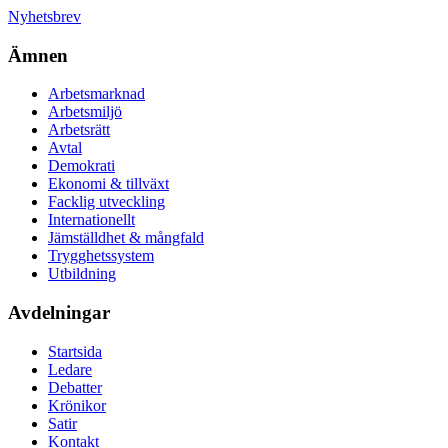
Nyhetsbrev
Ämnen
Arbetsmarknad
Arbetsmiljö
Arbetsrätt
Avtal
Demokrati
Ekonomi & tillväxt
Facklig utveckling
Internationellt
Jämställdhet & mångfald
Trygghetssystem
Utbildning
Avdelningar
Startsida
Ledare
Debatter
Krönikor
Satir
Kontakt