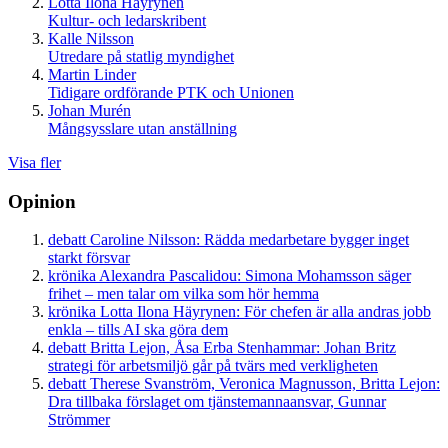
Lotta Ilona Häyrynen
Kultur- och ledarskribent
Kalle Nilsson
Utredare på statlig myndighet
Martin Linder
Tidigare ordförande PTK och Unionen
Johan Murén
Mångsysslare utan anställning
Visa fler
Opinion
debatt
Caroline Nilsson:
Rädda medarbetare bygger inget
starkt försvar
krönika
Alexandra Pascalidou:
Simona Mohamsson säger
frihet – men talar om vilka som hör hemma
krönika
Lotta Ilona Häyrynen:
För chefen är alla andras jobb
enkla – tills AI ska göra dem
debatt
Britta Lejon, Åsa Erba Stenhammar:
Johan Britz
strategi för arbetsmiljö går på tvärs med verkligheten
debatt
Therese Svanström, Veronica Magnusson, Britta Lejon:
Dra tillbaka förslaget om tjänstemannaansvar, Gunnar
Strömmer