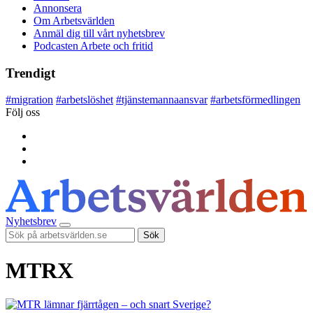
Annonsera
Om Arbetsvärlden
Anmäl dig till vårt nyhetsbrev
Podcasten Arbete och fritid
Trendigt
#
migration
#
arbetslöshet
#
tjänstemannaansvar
#
arbetsförmedlingen
Följ oss
Nyhetsbrev
Sök
MTRX