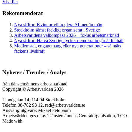
Visa fler
Rekommenderat
Nya siffror: Kvinnor vill reglera AI mer än män
Stockholm sämst fackligt organiserat i Sverige
Arbetsvärldens valkompass 2026 – fokus arbetsmarknad
Nya siffror: Halva Sverige tycker demokratin går åt fel håll
Medlemstal, engagemang eller nya generationer – så mäts
fackens livskraft
Nyheter / Trender / Analys
från tjänstemännens arbetsmarknad
Copyright
©
Arbetsvärlden 2026
Linnégatan 14, 114 94 Stockholm
Telefon 08-782 93 12, red@arbetsvarlden.se
Ansvarig utgivare: Mikael Feldbaum
Arbetsvärlden ges ut av Tjänstemännens Centralorganisation, TCO.
Made with