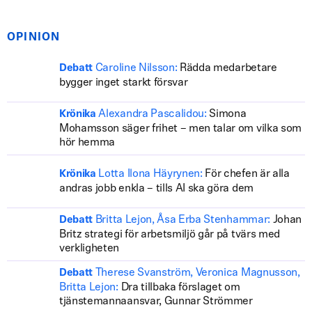
OPINION
Caroline Nilsson:
Rädda medarbetare
Debatt
bygger inget starkt försvar
Alexandra Pascalidou:
Simona
Krönika
Mohamsson säger frihet – men talar om vilka som
hör hemma
Lotta Ilona Häyrynen:
För chefen är alla
Krönika
andras jobb enkla – tills AI ska göra dem
Britta Lejon, Åsa Erba Stenhammar:
Johan
Debatt
Britz strategi för arbetsmiljö går på tvärs med
verkligheten
Therese Svanström, Veronica Magnusson,
Debatt
Britta Lejon:
Dra tillbaka förslaget om
tjänstemannaansvar, Gunnar Strömmer