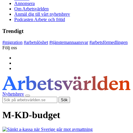
Annonsera
Om Arbetsvärlden
Anmäl dig till vårt nyhetsbrev
Podcasten Arbete och fritid
Trendigt
#
migration
#
arbetslöshet
#
tjänstemannaansvar
#
arbetsförmedlingen
Följ oss
Nyhetsbrev
Sök
M-KD-budget