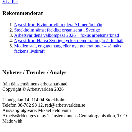
Visa fler
Rekommenderat
Nya siffror: Kvinnor vill reglera AI mer än män
Stockholm sämst fackligt organiserat i Sverige
Arbetsvärldens valkompass 2026 – fokus arbetsmarknad
Nya siffror: Halva Sverige tycker demokratin går åt fel håll
Medlemstal, engagemang eller nya generationer – så mäts
fackens livskraft
Nyheter / Trender / Analys
från tjänstemännens arbetsmarknad
Copyright
©
Arbetsvärlden 2026
Linnégatan 14, 114 94 Stockholm
Telefon 08-782 93 12, red@arbetsvarlden.se
Ansvarig utgivare: Mikael Feldbaum
Arbetsvärlden ges ut av Tjänstemännens Centralorganisation, TCO.
Made with