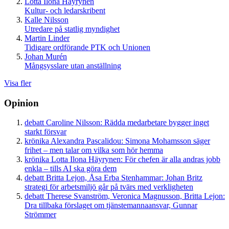
Lotta Ilona Häyrynen
Kultur- och ledarskribent
Kalle Nilsson
Utredare på statlig myndighet
Martin Linder
Tidigare ordförande PTK och Unionen
Johan Murén
Mångsysslare utan anställning
Visa fler
Opinion
debatt
Caroline Nilsson:
Rädda medarbetare bygger inget
starkt försvar
krönika
Alexandra Pascalidou:
Simona Mohamsson säger
frihet – men talar om vilka som hör hemma
krönika
Lotta Ilona Häyrynen:
För chefen är alla andras jobb
enkla – tills AI ska göra dem
debatt
Britta Lejon, Åsa Erba Stenhammar:
Johan Britz
strategi för arbetsmiljö går på tvärs med verkligheten
debatt
Therese Svanström, Veronica Magnusson, Britta Lejon:
Dra tillbaka förslaget om tjänstemannaansvar, Gunnar
Strömmer