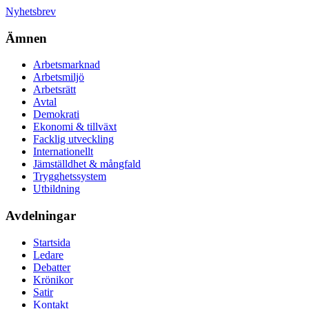
Nyhetsbrev
Ämnen
Arbetsmarknad
Arbetsmiljö
Arbetsrätt
Avtal
Demokrati
Ekonomi & tillväxt
Facklig utveckling
Internationellt
Jämställdhet & mångfald
Trygghetssystem
Utbildning
Avdelningar
Startsida
Ledare
Debatter
Krönikor
Satir
Kontakt