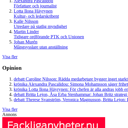
Alexandra Pascalidou
Författare och journalist
Lotta Ilona Häyrynen
Kultur- och ledarskribent
Kalle Nilsson
Utredare på statlig myndighet
Martin Linder
Tidigare ordförande PTK och Unionen
Johan Murén
Mångsysslare utan anställning
Visa fler
Opinion
debatt
Caroline Nilsson:
Rädda medarbetare bygger inget starkt
krönika
Alexandra Pascalidou:
Simona Mohamsson säger frihet
krönika
Lotta Ilona Häyrynen:
För chefen är alla andras jobb en
debatt
Britta Lejon, Åsa Erba Stenhammar:
Johan Britz strategi
debatt
Therese Svanström, Veronica Magnusson, Britta Lejon:
D
Visa fler
Annons