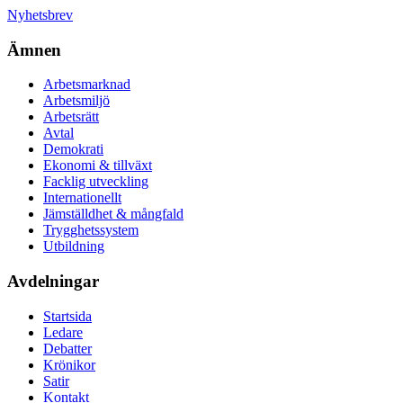
Nyhetsbrev
Ämnen
Arbetsmarknad
Arbetsmiljö
Arbetsrätt
Avtal
Demokrati
Ekonomi & tillväxt
Facklig utveckling
Internationellt
Jämställdhet & mångfald
Trygghetssystem
Utbildning
Avdelningar
Startsida
Ledare
Debatter
Krönikor
Satir
Kontakt