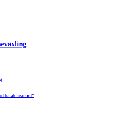
neväxling
ng
ärt karaktärsmord”