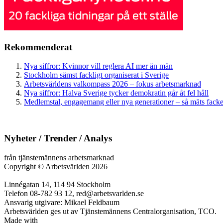
Rekommenderat
Nya siffror: Kvinnor vill reglera AI mer än män
Stockholm sämst fackligt organiserat i Sverige
Arbetsvärldens valkompass 2026 – fokus arbetsmarknad
Nya siffror: Halva Sverige tycker demokratin går åt fel håll
Medlemstal, engagemang eller nya generationer – så mäts facken
Nyheter / Trender / Analys
från tjänstemännens arbetsmarknad
Copyright
©
Arbetsvärlden 2026
Linnégatan 14, 114 94 Stockholm
Telefon 08-782 93 12, red@arbetsvarlden.se
Ansvarig utgivare: Mikael Feldbaum
Arbetsvärlden ges ut av Tjänstemännens Centralorganisation, TCO.
Made with