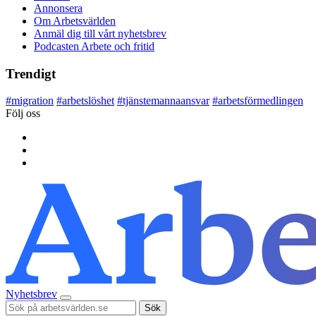
Annonsera
Om Arbetsvärlden
Anmäl dig till vårt nyhetsbrev
Podcasten Arbete och fritid
Trendigt
#
migration
#
arbetslöshet
#
tjänstemannaansvar
#
arbetsförmedlingen
Följ oss
Nyhetsbrev
Sök