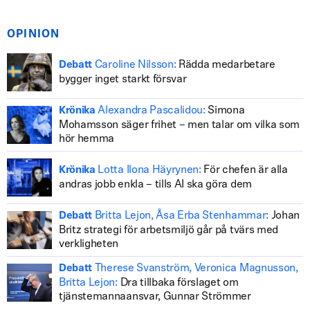
OPINION
Caroline Nilsson:
Rädda medarbetare
Debatt
bygger inget starkt försvar
Alexandra Pascalidou:
Simona
Krönika
Mohamsson säger frihet – men talar om vilka som
hör hemma
Lotta Ilona Häyrynen:
För chefen är alla
Krönika
andras jobb enkla – tills AI ska göra dem
Britta Lejon, Åsa Erba Stenhammar:
Johan
Debatt
Britz strategi för arbetsmiljö går på tvärs med
verkligheten
Therese Svanström, Veronica Magnusson,
Debatt
Britta Lejon:
Dra tillbaka förslaget om
tjänstemannaansvar, Gunnar Strömmer