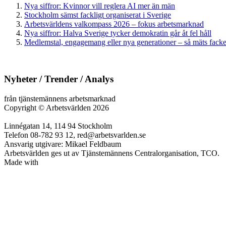
Nya siffror: Kvinnor vill reglera AI mer än män
Stockholm sämst fackligt organiserat i Sverige
Arbetsvärldens valkompass 2026 – fokus arbetsmarknad
Nya siffror: Halva Sverige tycker demokratin går åt fel håll
Medlemstal, engagemang eller nya generationer – så mäts facken
Nyheter / Trender / Analys
från tjänstemännens arbetsmarknad
Copyright
©
Arbetsvärlden 2026
Linnégatan 14, 114 94 Stockholm
Telefon 08-782 93 12, red@arbetsvarlden.se
Ansvarig utgivare: Mikael Feldbaum
Arbetsvärlden ges ut av Tjänstemännens Centralorganisation, TCO.
Made with