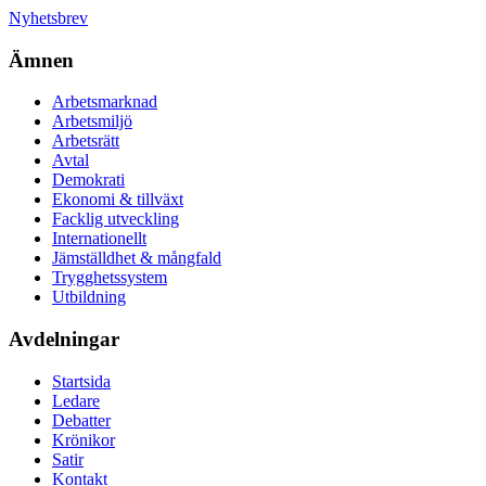
Nyhetsbrev
Ämnen
Arbetsmarknad
Arbetsmiljö
Arbetsrätt
Avtal
Demokrati
Ekonomi & tillväxt
Facklig utveckling
Internationellt
Jämställdhet & mångfald
Trygghetssystem
Utbildning
Avdelningar
Startsida
Ledare
Debatter
Krönikor
Satir
Kontakt