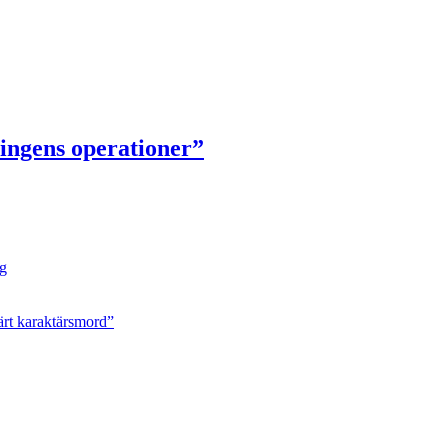
ingens operationer”
ng
ärt karaktärsmord”