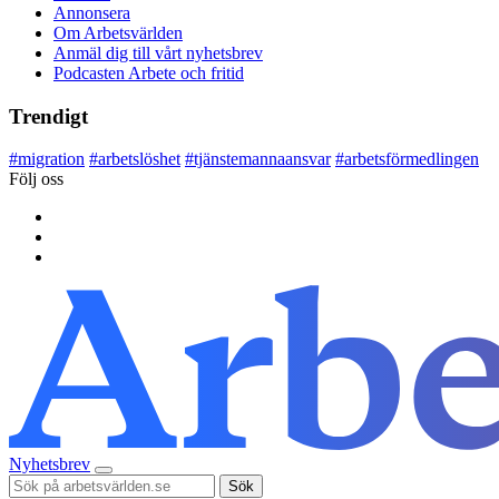
Annonsera
Om Arbetsvärlden
Anmäl dig till vårt nyhetsbrev
Podcasten Arbete och fritid
Trendigt
#
migration
#
arbetslöshet
#
tjänstemannaansvar
#
arbetsförmedlingen
Följ oss
Nyhetsbrev
Sök