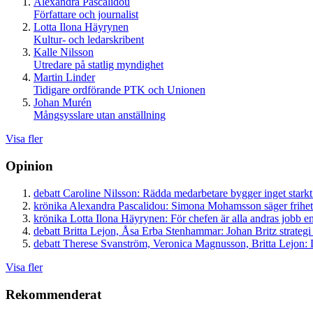
Alexandra Pascalidou
Författare och journalist
Lotta Ilona Häyrynen
Kultur- och ledarskribent
Kalle Nilsson
Utredare på statlig myndighet
Martin Linder
Tidigare ordförande PTK och Unionen
Johan Murén
Mångsysslare utan anställning
Visa fler
Opinion
debatt
Caroline Nilsson:
Rädda medarbetare bygger inget starkt
krönika
Alexandra Pascalidou:
Simona Mohamsson säger frihet
krönika
Lotta Ilona Häyrynen:
För chefen är alla andras jobb en
debatt
Britta Lejon, Åsa Erba Stenhammar:
Johan Britz strategi
debatt
Therese Svanström, Veronica Magnusson, Britta Lejon:
D
Visa fler
Rekommenderat