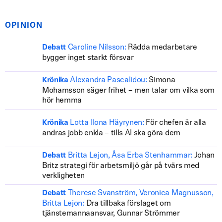
OPINION
Caroline Nilsson:
Rädda medarbetare
Debatt
bygger inget starkt försvar
Alexandra Pascalidou:
Simona
Krönika
Mohamsson säger frihet – men talar om vilka som
hör hemma
Lotta Ilona Häyrynen:
För chefen är alla
Krönika
andras jobb enkla – tills AI ska göra dem
Britta Lejon, Åsa Erba Stenhammar:
Johan
Debatt
Britz strategi för arbetsmiljö går på tvärs med
verkligheten
Therese Svanström, Veronica Magnusson,
Debatt
Britta Lejon:
Dra tillbaka förslaget om
tjänstemannaansvar, Gunnar Strömmer