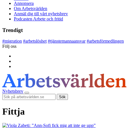
Annonsera
Om Arbetsvärlden
Anmäl dig till vårt nyhetsbrev
Podcasten Arbete och fritid
Trendigt
#
migration
#
arbetslöshet
#
tjänstemannaansvar
#
arbetsförmedlingen
Följ oss
Nyhetsbrev
Sök
Fittja