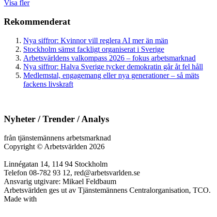
Visa fler
Rekommenderat
Nya siffror: Kvinnor vill reglera AI mer än män
Stockholm sämst fackligt organiserat i Sverige
Arbetsvärldens valkompass 2026 – fokus arbetsmarknad
Nya siffror: Halva Sverige tycker demokratin går åt fel håll
Medlemstal, engagemang eller nya generationer – så mäts
fackens livskraft
Nyheter / Trender / Analys
från tjänstemännens arbetsmarknad
Copyright
©
Arbetsvärlden 2026
Linnégatan 14, 114 94 Stockholm
Telefon 08-782 93 12, red@arbetsvarlden.se
Ansvarig utgivare: Mikael Feldbaum
Arbetsvärlden ges ut av Tjänstemännens Centralorganisation, TCO.
Made with