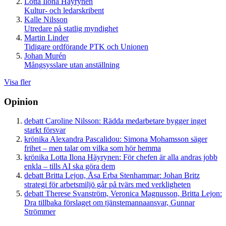
Lotta Ilona Häyrynen
Kultur- och ledarskribent
Kalle Nilsson
Utredare på statlig myndighet
Martin Linder
Tidigare ordförande PTK och Unionen
Johan Murén
Mångsysslare utan anställning
Visa fler
Opinion
debatt
Caroline Nilsson:
Rädda medarbetare bygger inget
starkt försvar
krönika
Alexandra Pascalidou:
Simona Mohamsson säger
frihet – men talar om vilka som hör hemma
krönika
Lotta Ilona Häyrynen:
För chefen är alla andras jobb
enkla – tills AI ska göra dem
debatt
Britta Lejon, Åsa Erba Stenhammar:
Johan Britz
strategi för arbetsmiljö går på tvärs med verkligheten
debatt
Therese Svanström, Veronica Magnusson, Britta Lejon:
Dra tillbaka förslaget om tjänstemannaansvar, Gunnar
Strömmer