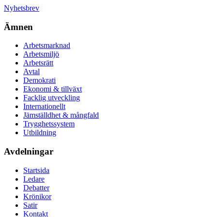
Nyhetsbrev
Ämnen
Arbetsmarknad
Arbetsmiljö
Arbetsrätt
Avtal
Demokrati
Ekonomi & tillväxt
Facklig utveckling
Internationellt
Jämställdhet & mångfald
Trygghetssystem
Utbildning
Avdelningar
Startsida
Ledare
Debatter
Krönikor
Satir
Kontakt