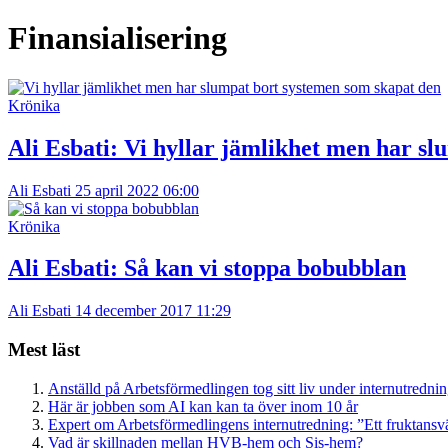
Finansialisering
Krönika
Ali Esbati:
Vi hyllar jämlikhet men har sl
Ali Esbati
25 april 2022 06:00
Krönika
Ali Esbati:
Så kan vi stoppa bobubblan
Ali Esbati
14 december 2017 11:29
Mest läst
Anställd på Arbetsförmedlingen tog sitt liv under internutredni
Här är jobben som AI kan kan ta över inom 10 år
Expert om Arbetsförmedlingens internutredning: ”Ett fruktansv
Vad är skillnaden mellan HVB-hem och Sis-hem?