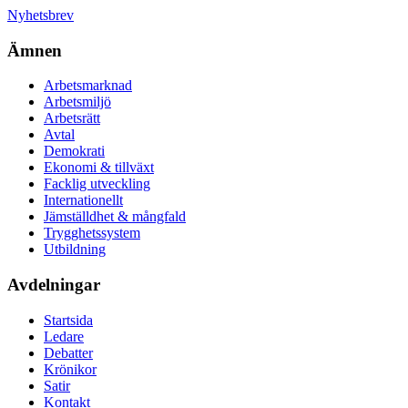
Nyhetsbrev
Ämnen
Arbetsmarknad
Arbetsmiljö
Arbetsrätt
Avtal
Demokrati
Ekonomi & tillväxt
Facklig utveckling
Internationellt
Jämställdhet & mångfald
Trygghetssystem
Utbildning
Avdelningar
Startsida
Ledare
Debatter
Krönikor
Satir
Kontakt