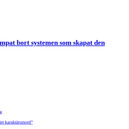
umpat bort systemen som skapat den
ng
ärt karaktärsmord”