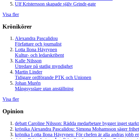
Ulf Kristersson skapade själv Grindr-gate
Visa fler
Krönikörer
Alexandra Pascalidou
Författare och journalist
Lotta Ilona Häyrynen
Kultur- och ledarskribent
Kalle Nilsson
Utredare på statlig myndighet
Martin Linder
Tidigare ordförande PTK och Unionen
Johan Murén
Mångsysslare utan anställning
Visa fler
Opinion
debatt
Caroline Nilsson:
Rädda medarbetare bygger inget starkt
krönika
Alexandra Pascalidou:
Simona Mohamsson säger frihet
krönika
Lotta Ilona Häyrynen:
För chefen är alla andras jobb en