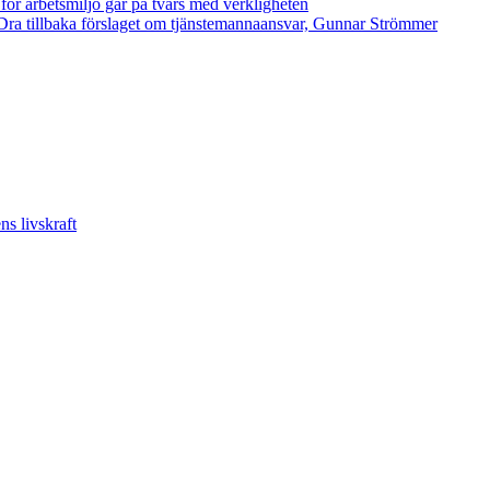
 för arbetsmiljö går på tvärs med verkligheten
ra tillbaka förslaget om tjänstemannaansvar, Gunnar Strömmer
s livskraft