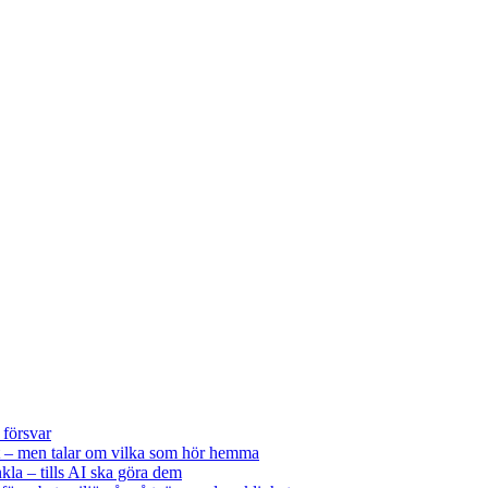
 försvar
 – men talar om vilka som hör hemma
kla – tills AI ska göra dem