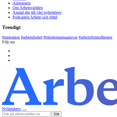
Annonsera
Om Arbetsvärlden
Anmäl dig till vårt nyhetsbrev
Podcasten Arbete och fritid
Trendigt
#
migration
#
arbetslöshet
#
tjänstemannaansvar
#
arbetsförmedlingen
Följ oss
Nyhetsbrev
Sök