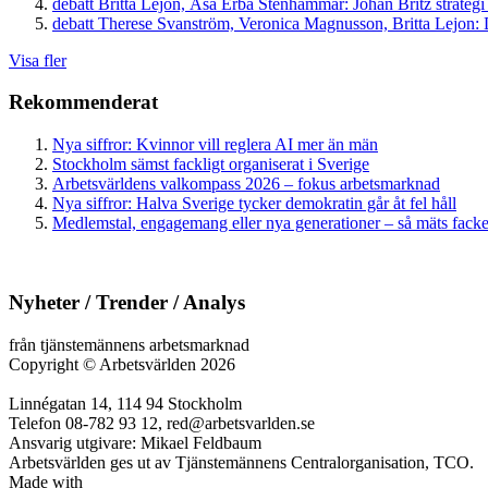
debatt
Britta Lejon, Åsa Erba Stenhammar:
Johan Britz strategi
debatt
Therese Svanström, Veronica Magnusson, Britta Lejon:
D
Visa fler
Rekommenderat
Nya siffror: Kvinnor vill reglera AI mer än män
Stockholm sämst fackligt organiserat i Sverige
Arbetsvärldens valkompass 2026 – fokus arbetsmarknad
Nya siffror: Halva Sverige tycker demokratin går åt fel håll
Medlemstal, engagemang eller nya generationer – så mäts facken
Nyheter / Trender / Analys
från tjänstemännens arbetsmarknad
Copyright
©
Arbetsvärlden 2026
Linnégatan 14, 114 94 Stockholm
Telefon 08-782 93 12, red@arbetsvarlden.se
Ansvarig utgivare: Mikael Feldbaum
Arbetsvärlden ges ut av Tjänstemännens Centralorganisation, TCO.
Made with