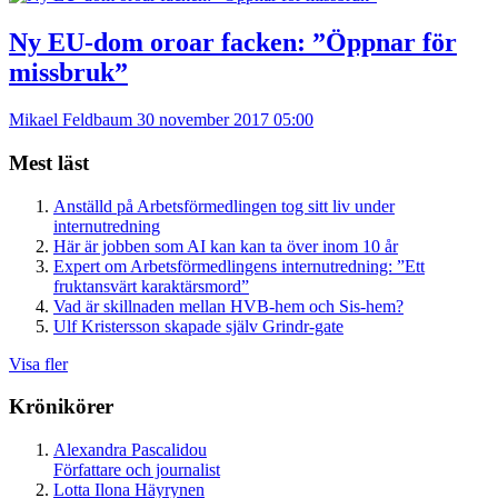
Ny EU-dom oroar facken: ”Öppnar för
missbruk”
Mikael Feldbaum
30 november 2017 05:00
Mest läst
Anställd på Arbetsförmedlingen tog sitt liv under
internutredning
Här är jobben som AI kan kan ta över inom 10 år
Expert om Arbetsförmedlingens internutredning: ”Ett
fruktansvärt karaktärsmord”
Vad är skillnaden mellan HVB-hem och Sis-hem?
Ulf Kristersson skapade själv Grindr-gate
Visa fler
Krönikörer
Alexandra Pascalidou
Författare och journalist
Lotta Ilona Häyrynen