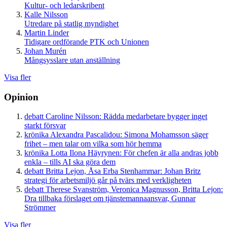
Kultur- och ledarskribent
Kalle Nilsson
Utredare på statlig myndighet
Martin Linder
Tidigare ordförande PTK och Unionen
Johan Murén
Mångsysslare utan anställning
Visa fler
Opinion
debatt
Caroline Nilsson:
Rädda medarbetare bygger inget
starkt försvar
krönika
Alexandra Pascalidou:
Simona Mohamsson säger
frihet – men talar om vilka som hör hemma
krönika
Lotta Ilona Häyrynen:
För chefen är alla andras jobb
enkla – tills AI ska göra dem
debatt
Britta Lejon, Åsa Erba Stenhammar:
Johan Britz
strategi för arbetsmiljö går på tvärs med verkligheten
debatt
Therese Svanström, Veronica Magnusson, Britta Lejon:
Dra tillbaka förslaget om tjänstemannaansvar, Gunnar
Strömmer
Visa fler