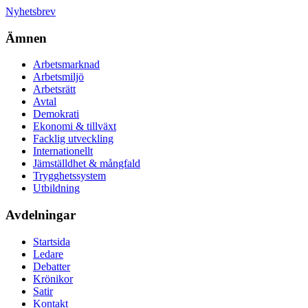
Nyhetsbrev
Ämnen
Arbetsmarknad
Arbetsmiljö
Arbetsrätt
Avtal
Demokrati
Ekonomi & tillväxt
Facklig utveckling
Internationellt
Jämställdhet & mångfald
Trygghetssystem
Utbildning
Avdelningar
Startsida
Ledare
Debatter
Krönikor
Satir
Kontakt