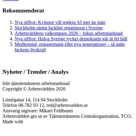
Rekommenderat
Nya siffror: Kvinnor vill reglera AI mer än män
Stockholm sämst fackligt organiserat i Sverige
Arbetsvärldens valkompass 2026 – fokus arbetsmarknad
Nya siffror: Halva Sverige tycker demokratin går åt fel håll
Medlemstal, engagemang eller nya generationer – så mäts
fackens livskraft
Nyheter / Trender / Analys
från tjänstemännens arbetsmarknad
Copyright
©
Arbetsvärlden 2026
Linnégatan 14, 114 94 Stockholm
Telefon 08-782 93 12, red@arbetsvarlden.se
Ansvarig utgivare: Mikael Feldbaum
Arbetsvärlden ges ut av Tjänstemännens Centralorganisation, TCO.
Made with