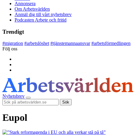
Annonsera
Om Arbetsvärlden
Anmäl dig till vårt nyhetsbrev
Podcasten Arbete och fritid
Trendigt
#
migration
#
arbetslöshet
#
tjänstemannaansvar
#
arbetsförmedlingen
Följ oss
Nyhetsbrev
Sök
Eupol