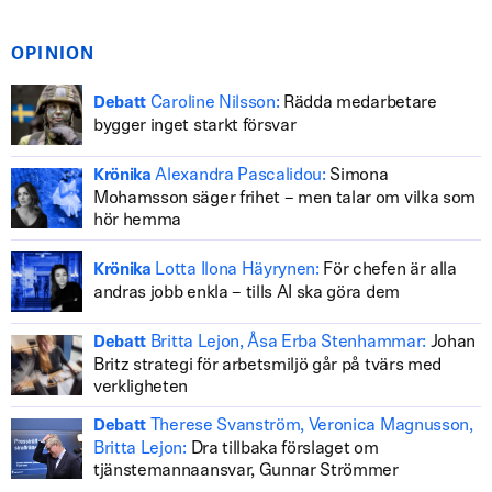
OPINION
Caroline Nilsson:
Rädda medarbetare
Debatt
bygger inget starkt försvar
Alexandra Pascalidou:
Simona
Krönika
Mohamsson säger frihet – men talar om vilka som
hör hemma
Lotta Ilona Häyrynen:
För chefen är alla
Krönika
andras jobb enkla – tills AI ska göra dem
Britta Lejon, Åsa Erba Stenhammar:
Johan
Debatt
Britz strategi för arbetsmiljö går på tvärs med
verkligheten
Therese Svanström, Veronica Magnusson,
Debatt
Britta Lejon:
Dra tillbaka förslaget om
tjänstemannaansvar, Gunnar Strömmer