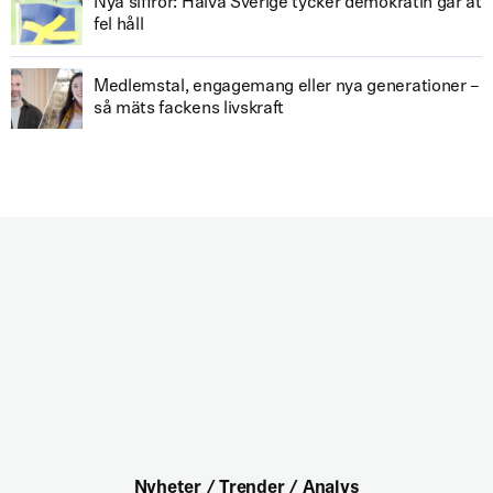
Nya siffror: Halva Sverige tycker demokratin går åt
fel håll
Medlemstal, engagemang eller nya generationer –
så mäts fackens livskraft
Nyheter / Trender / Analys