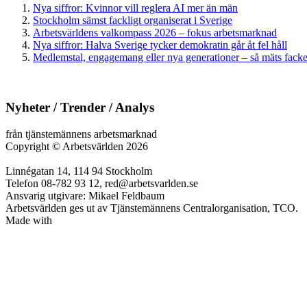
Nya siffror: Kvinnor vill reglera AI mer än män
Stockholm sämst fackligt organiserat i Sverige
Arbetsvärldens valkompass 2026 – fokus arbetsmarknad
Nya siffror: Halva Sverige tycker demokratin går åt fel håll
Medlemstal, engagemang eller nya generationer – så mäts facken
Nyheter / Trender / Analys
från tjänstemännens arbetsmarknad
Copyright
©
Arbetsvärlden 2026
Linnégatan 14, 114 94 Stockholm
Telefon 08-782 93 12, red@arbetsvarlden.se
Ansvarig utgivare: Mikael Feldbaum
Arbetsvärlden ges ut av Tjänstemännens Centralorganisation, TCO.
Made with