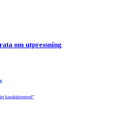
rata om utpressning
ng
ärt karaktärsmord”