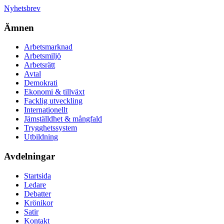
Nyhetsbrev
Ämnen
Arbetsmarknad
Arbetsmiljö
Arbetsrätt
Avtal
Demokrati
Ekonomi & tillväxt
Facklig utveckling
Internationellt
Jämställdhet & mångfald
Trygghetssystem
Utbildning
Avdelningar
Startsida
Ledare
Debatter
Krönikor
Satir
Kontakt