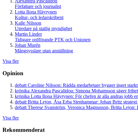
Alexandra Pascalidou
Författare och journalist
Lotta Ilona Häyrynen
Kultur- och ledarskribent
Kalle Nilsson
Utredare på statlig myndighet
Martin Linder
Tidigare ordförande PTK och Unionen
Johan Murén
Mångsysslare utan anställning
Visa fler
Opinion
debatt
Caroline Nilsson:
Rädda medarbetare bygger inget starkt
krönika
Alexandra Pascalidou:
Simona Mohamsson säger frihet
krönika
Lotta Ilona Häyrynen:
För chefen är alla andras jobb en
debatt
Britta Lejon, Åsa Erba Stenhammar:
Johan Britz strategi
debatt
Therese Svanström, Veronica Magnusson, Britta Lejon:
D
Visa fler
Rekommenderat