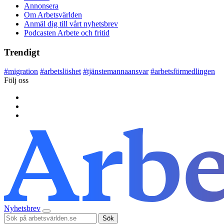
Annonsera
Om Arbetsvärlden
Anmäl dig till vårt nyhetsbrev
Podcasten Arbete och fritid
Trendigt
#
migration
#
arbetslöshet
#
tjänstemannaansvar
#
arbetsförmedlingen
Följ oss
Nyhetsbrev
Sök