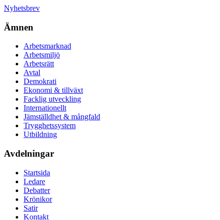
Nyhetsbrev
Ämnen
Arbetsmarknad
Arbetsmiljö
Arbetsrätt
Avtal
Demokrati
Ekonomi & tillväxt
Facklig utveckling
Internationellt
Jämställdhet & mångfald
Trygghetssystem
Utbildning
Avdelningar
Startsida
Ledare
Debatter
Krönikor
Satir
Kontakt