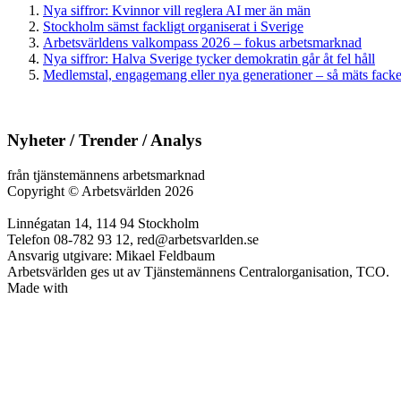
Nya siffror: Kvinnor vill reglera AI mer än män
Stockholm sämst fackligt organiserat i Sverige
Arbetsvärldens valkompass 2026 – fokus arbetsmarknad
Nya siffror: Halva Sverige tycker demokratin går åt fel håll
Medlemstal, engagemang eller nya generationer – så mäts facken
Nyheter / Trender / Analys
från tjänstemännens arbetsmarknad
Copyright
©
Arbetsvärlden 2026
Linnégatan 14, 114 94 Stockholm
Telefon 08-782 93 12, red@arbetsvarlden.se
Ansvarig utgivare: Mikael Feldbaum
Arbetsvärlden ges ut av Tjänstemännens Centralorganisation, TCO.
Made with