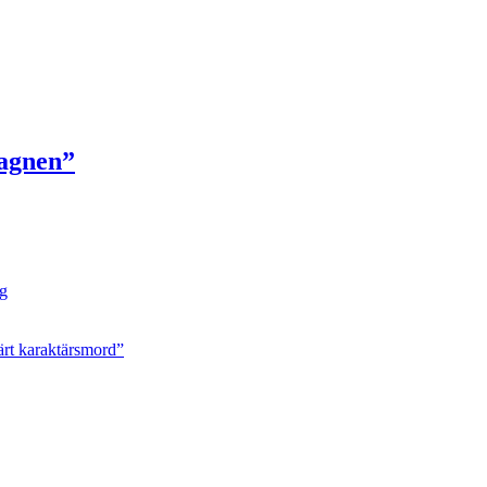
vagnen”
ng
ärt karaktärsmord”