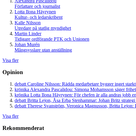
Alexandra Pascalidou
Författare och journalist
Lotta Ilona Häyrynen
Kultur- och ledarskribent
Kalle Nilsson
Utredare på statlig myndighet
Martin Linder
Tidigare ordförande PTK och Unionen
Johan Murén
Mångsysslare utan anställning
Visa fler
Opinion
debatt
Caroline Nilsson:
Rädda medarbetare bygger inget starkt
krönika
Alexandra Pascalidou:
Simona Mohamsson säger frihet
krönika
Lotta Ilona Häyrynen:
För chefen är alla andras jobb en
debatt
Britta Lejon, Åsa Erba Stenhammar:
Johan Britz strategi
debatt
Therese Svanström, Veronica Magnusson, Britta Lejon:
D
Visa fler
Rekommenderat