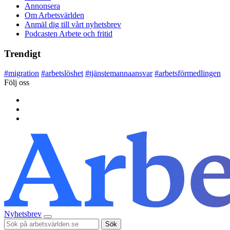
Annonsera
Om Arbetsvärlden
Anmäl dig till vårt nyhetsbrev
Podcasten Arbete och fritid
Trendigt
#
migration
#
arbetslöshet
#
tjänstemannaansvar
#
arbetsförmedlingen
Följ oss
Nyhetsbrev
Sök