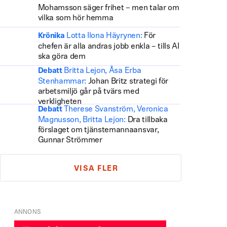
Mohamsson säger frihet – men talar om
vilka som hör hemma
Lotta Ilona Häyrynen:
För
Krönika
chefen är alla andras jobb enkla – tills AI
ska göra dem
Britta Lejon, Åsa Erba
Debatt
Stenhammar:
Johan Britz strategi för
arbetsmiljö går på tvärs med
verkligheten
Therese Svanström, Veronica
Debatt
Magnusson, Britta Lejon:
Dra tillbaka
förslaget om tjänstemannaansvar,
Gunnar Strömmer
VISA FLER
ANNONS