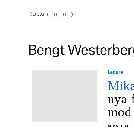
FÖLJ OSS
Bengt Westerber
Ledare
Mika
nya f
mod
MIKAEL FE