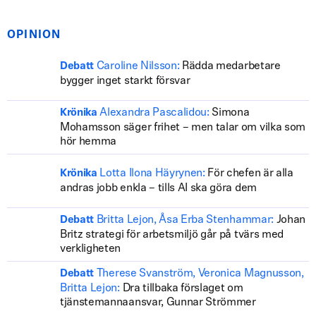
OPINION
Caroline Nilsson:
Rädda medarbetare
Debatt
bygger inget starkt försvar
Alexandra Pascalidou:
Simona
Krönika
Mohamsson säger frihet – men talar om vilka som
hör hemma
Lotta Ilona Häyrynen:
För chefen är alla
Krönika
andras jobb enkla – tills AI ska göra dem
Britta Lejon, Åsa Erba Stenhammar:
Johan
Debatt
Britz strategi för arbetsmiljö går på tvärs med
verkligheten
Therese Svanström, Veronica Magnusson,
Debatt
Britta Lejon:
Dra tillbaka förslaget om
tjänstemannaansvar, Gunnar Strömmer