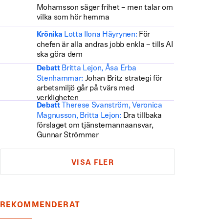
Mohamsson säger frihet – men talar om
vilka som hör hemma
Lotta Ilona Häyrynen:
För
Krönika
chefen är alla andras jobb enkla – tills AI
ska göra dem
Britta Lejon, Åsa Erba
Debatt
Stenhammar:
Johan Britz strategi för
arbetsmiljö går på tvärs med
verkligheten
Therese Svanström, Veronica
Debatt
Magnusson, Britta Lejon:
Dra tillbaka
förslaget om tjänstemannaansvar,
Gunnar Strömmer
VISA FLER
REKOMMENDERAT