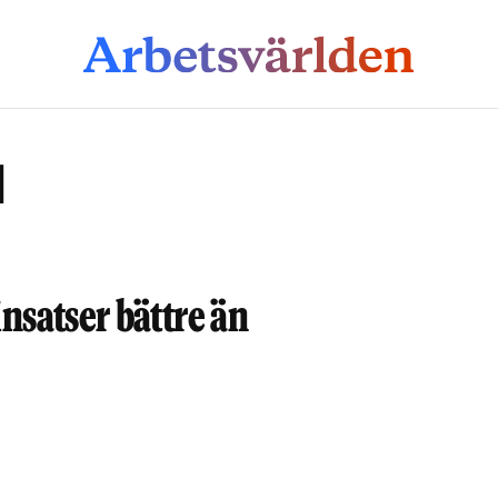
l
satser bättre än