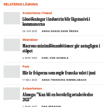
RELATERAD LÄSNING
Avtalsrörelse i Finland
Löneökningar i industrin blir lägstanivå i
kommunerna
29 JUN 2022
ANNA DANIELSSON ÖBERG
Minimilöner
Macrons minimilönambitioner går antagligen i
stöpet
4 MAR 2022
CARL VON SCHEELE
Paris
Här är frågorna som avgör franska valet i juni
17 MAJ 2022
ANNA TRENNING HIMMELSBACH
Avtalsrörelsen
Almega: ”Kan bli en besvärlig avtalsrörelse
2023”
4 MAR 2022
EWA PERSSON