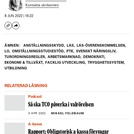
Kontakta skribenten
8 JUN 2022 | 16:22
ÄMNEN:
ANSTÄLLNINGSSKYDD
,
LAS
,
LAS-ÖVERENSKOMMELSEN
,
LO
,
OMSTÄLLNINGSSTUDIESTÖD
,
PTK
,
SVENSKT NÄRINGSLIV
,
TURORDNINGSREGLER
,
ARBETSMARKNAD
,
DEMOKRATI
,
EKONOMI & TILLVÄXT
,
FACKLIG UTVECKLING
,
TRYGGHETSSYSTEM
,
UTBILDNING
RELATERAD LÄSNING
Podcast
Så ska TCO påverka i valrörelsen
3 APR 2022
MIKAEL FELDBAUM
a-kassa
Rapport: Obligatorisk a-kassa försvagar