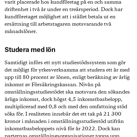
varit placerade hos kundföretag på en och samma
driftenhet i två år under en treårsperiod. Dock har
kundföretaget möjlighet att i stället betala ut en
ersättning till arbetstagaren motsvarande två
månadslöner.
Studera med lön
Samtidigt införs ett nytt studiestödssystem som gör
det möjligt för yrkesverksamma att studera ett år med
upp till 80 procent av lönen, enligt beräkning av årlig
inkomst av Försäkringskassan. Nivån på
omställningsstudiestödet ska motsvara den sökandes
årliga inkomst, dock högst 4,5 inkomstbasbelopp,
multiplicerad med 0,8 och med den omfattning stöd
söks för. I realiteten innebär det ett tak på 21 300
kronor i månaden i omställningsstudiestöd utifrån
inkomstbasbeloppets nivå för år 2022. Dock kan
parternas omställningsorganisationer toppa upp