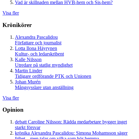
Vad är skillnaden mellan HVB-hem och Sis-hem?
Visa fler
Krönikörer
Alexandra Pascalidou
Författare och journalist
Lotta Ilona Häyrynen
Kultur- och ledarskribent
Kalle Nilsson
Utredare på statlig myndighet
Martin Linder
Tidigare ordförande PTK och Unionen
Johan Murén
Mångsysslare utan anställning
Visa fler
Opinion
debatt
Caroline Nilsson:
Rädda medarbetare bygger inget
starkt försvar
krönika
Alexandra Pascalidou:
Simona Mohamsson säger
frihet – men talar om vilka som hör hemma