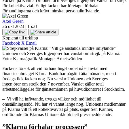
Facken på Klarna Unionen och Sveriges ingenjörer varslar om strejk
för kollektivavtal. Enligt facken har företaget förhalat
förhandlingarna och krävt minskat personalinflytande.
Axel Green
26 okt 2023 | 15:31
Kopierat till urklipp
Facebook
X
Email
Unionen och Sveriges Ingenjörer har varslat om strejk på Klarna.
Foto: Klarna/grafik Montage: Arbetsvärlden
Fackens försök att vid förhandlingsbordet nå ett avtal med
finanstechbolaget Klarna Bank har pågått i åtta månader, men i
fredags fick facken nog. Nu varslar Unionen och Sveriges
ingenjörer om strejk den 7 november. Varslet gäller total
arbetsnedläggelse för tjänstemännen på huvudkontoret i Stockholm.
– Vi vill ha inflytande, trygga villkor och möjlighet till
omställningsstöd. Nu har vi väntat länge nog. Unionens medlemmar
på Klarna vill få ett kollektivavtal på plats, säger Sen Kanner,
ordförande för Klarnas Unionenklubb i ett pressmeddelande.
”Klarna förhalar processen”