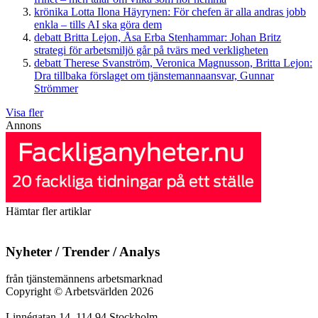
krönika
Lotta Ilona Häyrynen:
För chefen är alla andras jobb
enkla – tills AI ska göra dem
debatt
Britta Lejon, Åsa Erba Stenhammar:
Johan Britz
strategi för arbetsmiljö går på tvärs med verkligheten
debatt
Therese Svanström, Veronica Magnusson, Britta Lejon:
Dra tillbaka förslaget om tjänstemannaansvar, Gunnar
Strömmer
Visa fler
Annons
Hämtar fler artiklar
Nyheter / Trender / Analys
från tjänstemännens arbetsmarknad
Copyright
©
Arbetsvärlden 2026
Linnégatan 14, 114 94 Stockholm