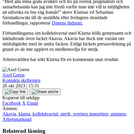
”Med alla mina goda avsikter och tro på svensk pragmatism och
samarbetsanda kan jag inte förstå varför man inte vill ta möjligheten
att utforska en bra väg framåt!” skrev Klarnas vd Sebastian
Siemiatkowski till de anställda efter fredagens strandade
förhandlingar, rapporterar
Dagens Industri.
Förhandlingarna om kollektivavtal med Klarna hölls gemensamt och
inkluderade även facket Akavia. Akavia har dock inte varslat om
stridsåtgärder med de andra facken. Enligt fackets pressavdelning på
grund av de inte upplevt en medlemsvilja för strejk.
Arbetsvärlden har sökt Klarna för en kommentar utan resultat.
Axel Green
Kontakta skribenten
26 okt 2023 | 15:31
Kopierat till urklipp
Facebook
X
Email
Ämnen:
Akavia
,
klarna
,
kollektivavtal
,
strejk
,
sveriges ingenjörer
,
unionen
,
Arbetsmarknad
Relaterad läsning