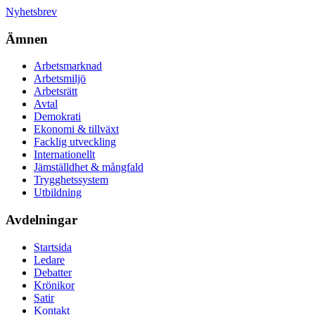
Nyhetsbrev
Ämnen
Arbetsmarknad
Arbetsmiljö
Arbetsrätt
Avtal
Demokrati
Ekonomi & tillväxt
Facklig utveckling
Internationellt
Jämställdhet & mångfald
Trygghetssystem
Utbildning
Avdelningar
Startsida
Ledare
Debatter
Krönikor
Satir
Kontakt