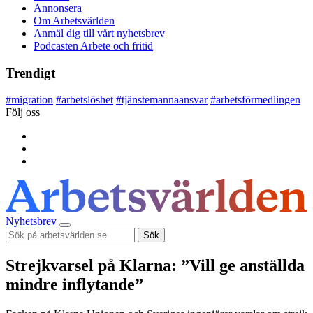
Annonsera
Om Arbetsvärlden
Anmäl dig till vårt nyhetsbrev
Podcasten Arbete och fritid
Trendigt
#
migration
#
arbetslöshet
#
tjänstemannaansvar
#
arbetsförmedlingen
Följ oss
Nyhetsbrev
Sök
Strejkvarsel på Klarna: ”Vill ge anställda
mindre inflytande”