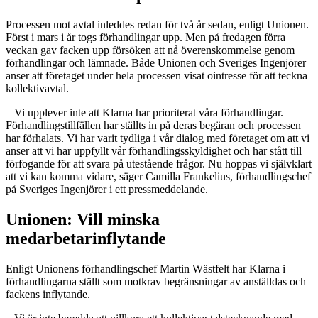
Processen mot avtal inleddes redan för två år sedan, enligt Unionen.
Först i mars i år togs förhandlingar upp. Men på fredagen förra
veckan gav facken upp försöken att nå överenskommelse genom
förhandlingar och lämnade. Både Unionen och Sveriges Ingenjörer
anser att företaget under hela processen visat ointresse för att teckna
kollektivavtal.
– Vi upplever inte att Klarna har prioriterat våra förhandlingar.
Förhandlingstillfällen har ställts in på deras begäran och processen
har förhalats. Vi har varit tydliga i vår dialog med företaget om att vi
anser att vi har uppfyllt vår förhandlingsskyldighet och har stått till
förfogande för att svara på utestående frågor. Nu hoppas vi självklart
att vi kan komma vidare, säger Camilla Frankelius, förhandlingschef
på Sveriges Ingenjörer i ett pressmeddelande.
Unionen: Vill minska
medarbetarinflytande
Enligt Unionens förhandlingschef Martin Wästfelt har Klarna i
förhandlingarna ställt som motkrav begränsningar av anställdas och
fackens inflytande.