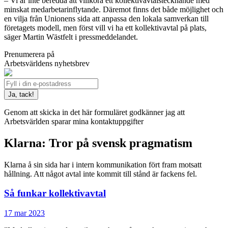
– Vi är inte beredda att villkora ett kollektivavtalstecknande med
minskat medarbetarinflytande. Däremot finns det både möjlighet och
en vilja från Unionens sida att anpassa den lokala samverkan till
företagets modell, men först vill vi ha ett kollektivavtal på plats,
säger Martin Wästfelt i pressmeddelandet.
Prenumerera på
Arbetsvärldens nyhetsbrev
Genom att skicka in det här formuläret godkänner jag att
Arbetsvärlden sparar mina kontaktuppgifter
Klarna: Tror på svensk pragmatism
Klarna å sin sida har i intern kommunikation fört fram motsatt
hållning. Att något avtal inte kommit till stånd är fackens fel.
Så funkar kollektivavtal
17 mar 2023