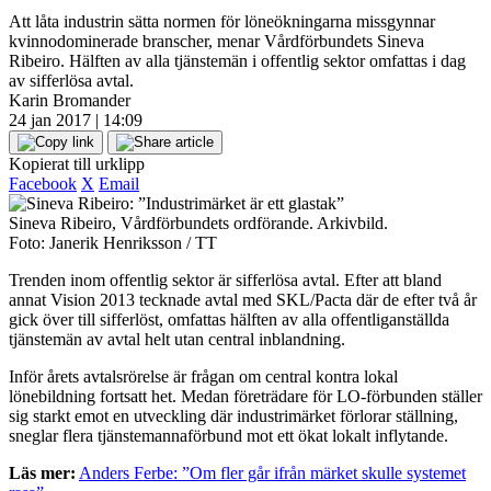
Att låta industrin sätta normen för löneökningarna missgynnar
kvinnodominerade branscher, menar Vårdförbundets Sineva
Ribeiro. Hälften av alla tjänstemän i offentlig sektor omfattas i dag
av sifferlösa avtal.
Karin Bromander
24 jan 2017 | 14:09
Kopierat till urklipp
Facebook
X
Email
Sineva Ribeiro, Vårdförbundets ordförande. Arkivbild.
Foto: Janerik Henriksson / TT
Trenden inom offentlig sektor är sifferlösa avtal. Efter att bland
annat Vision 2013 tecknade avtal med SKL/Pacta där de efter två år
gick över till sifferlöst, omfattas hälften av alla offentliganställda
tjänstemän av avtal helt utan central inblandning.
Inför årets avtalsrörelse är frågan om central kontra lokal
lönebildning fortsatt het. Medan företrädare för LO-förbunden ställer
sig starkt emot en utveckling där industrimärket förlorar ställning,
sneglar flera tjänstemannaförbund mot ett ökat lokalt inflytande.
Läs mer:
Anders Ferbe: ”Om fler går ifrån märket skulle systemet