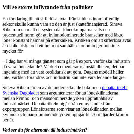
Vill se större inflytande från politiker
En förklaring till att sifferlösa avtal främst hittas inom offentlig
sektor skulle kunna vara att den är just skattefinansierad. Sineva
Ribeiro menar att ett system där löneökningarna sätts i en
procentuell norm gör att kvinnodominerade branscher med lägre
löner konstant hamnar på efterkälken. Kritiken om att sifferlösa avtal
är osolidariska och ett hot mot samhällsekonomin ger hon inte
mycket för.
– I dag har vi många tjänster som går på export, varför ska industrin
då vara löneledande? Märket cementerar ojämställdheten, det har
ingenting med att vara osolidarisk att göra. Dagens modell håller
inte, världen förändras och industrin kan inte vara ledande längre.
Sineva Ribeiro är en av de undertecknade bakom en
debattartikel i
Svenska Dagbladet
som argumenterar för att löneskillnaderna
mellan kvinno- och mansdominerade yrken upprätthålls av
industrimärket. Debattartikeln utgår från en ny studie från
expertgruppen Lönelotsarna som visar att löneskillnaden mellan
kvinno- och mansdominerade yrken uppgår till 76 miljarder kronor
per år.
Vad ser du för alternativ till industrimärket?