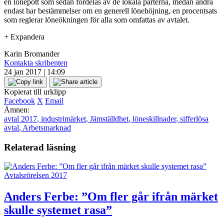
en lönepott som sedan fördelas av de lokala parterna, medan andra
endast har bestämmelser om en generell lönehöjning, en procentsats
som reglerar löneökningen för alla som omfattas av avtalet.
+
Expandera
Karin Bromander
Kontakta skribenten
24 jan 2017 | 14:09
Kopierat till urklipp
Facebook
X
Email
Ämnen:
avtal 2017
,
industrimärket
,
Jämställdhet
,
löneskillnader
,
sifferlösa
avtal
,
Arbetsmarknad
Relaterad läsning
Avtalsrörelsen 2017
Anders Ferbe: ”Om fler går ifrån märket
skulle systemet rasa”