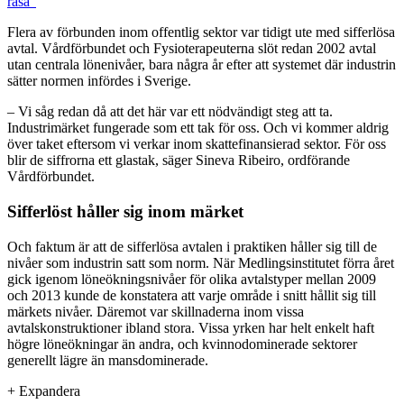
rasa”
Flera av förbunden inom offentlig sektor var tidigt ute med sifferlösa
avtal. Vårdförbundet och Fysioterapeuterna slöt redan 2002 avtal
utan centrala lönenivåer, bara några år efter att systemet där industrin
sätter normen infördes i Sverige.
– Vi såg redan då att det här var ett nödvändigt steg att ta.
Industrimärket fungerade som ett tak för oss. Och vi kommer aldrig
över taket eftersom vi verkar inom skattefinansierad sektor. För oss
blir de siffrorna ett glastak, säger Sineva Ribeiro, ordförande
Vårdförbundet.
Sifferlöst håller sig inom märket
Och faktum är att de sifferlösa avtalen i praktiken håller sig till de
nivåer som industrin satt som norm. När Medlingsinstitutet förra året
gick igenom löneökningsnivåer för olika avtalstyper mellan 2009
och 2013 kunde de konstatera att varje område i snitt hållit sig till
märkets nivåer. Däremot var skillnaderna inom vissa
avtalskonstruktioner ibland stora. Vissa yrken har helt enkelt haft
högre löneökningar än andra, och kvinnodominerade sektorer
generellt lägre än mansdominerade.
+
Expandera