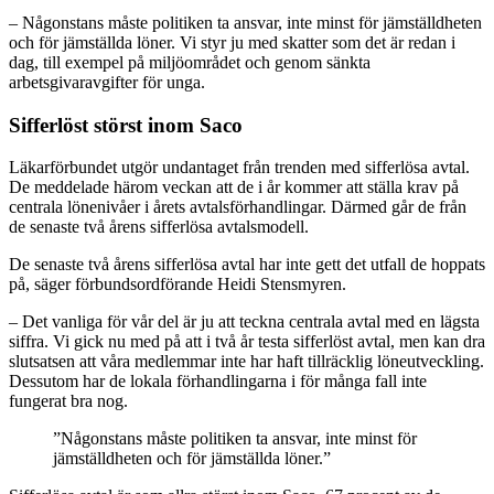
– Någonstans måste politiken ta ansvar, inte minst för jämställdheten
och för jämställda löner. Vi styr ju med skatter som det är redan i
dag, till exempel på miljöområdet och genom sänkta
arbetsgivaravgifter för unga.
Sifferlöst störst inom Saco
Läkarförbundet utgör undantaget från trenden med sifferlösa avtal.
De meddelade härom veckan att de i år kommer att ställa krav på
centrala lönenivåer i årets avtalsförhandlingar. Därmed går de från
de senaste två årens sifferlösa avtalsmodell.
De senaste två årens sifferlösa avtal har inte gett det utfall de hoppats
på, säger förbundsordförande Heidi Stensmyren.
– Det vanliga för vår del är ju att teckna centrala avtal med en lägsta
siffra. Vi gick nu med på att i två år testa sifferlöst avtal, men kan dra
slutsatsen att våra medlemmar inte har haft tillräcklig löneutveckling.
Dessutom har de lokala förhandlingarna i för många fall inte
fungerat bra nog.
”Någonstans måste politiken ta ansvar, inte minst för
jämställdheten och för jämställda löner.”