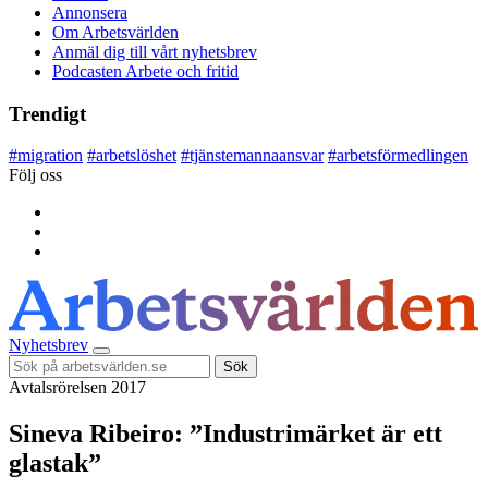
Annonsera
Om Arbetsvärlden
Anmäl dig till vårt nyhetsbrev
Podcasten Arbete och fritid
Trendigt
#
migration
#
arbetslöshet
#
tjänstemannaansvar
#
arbetsförmedlingen
Följ oss
Nyhetsbrev
Sök
Avtalsrörelsen 2017
Sineva Ribeiro: ”Industrimärket är ett
glastak”