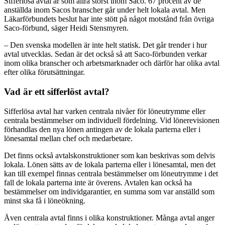
Sifferlösa avtal är som allra störst inom Saco. 67 procent av de
anställda inom Sacos branscher går under helt lokala avtal. Men
Läkarförbundets beslut har inte stött på något motstånd från övriga
Saco-förbund, säger Heidi Stensmyren.
– Den svenska modellen är inte helt statisk. Det går trender i hur
avtal utvecklas. Sedan är det också så att Saco-förbunden verkar
inom olika branscher och arbetsmarknader och därför har olika avtal
efter olika förutsättningar.
Vad är ett sifferlöst avtal?
Sifferlösa avtal har varken centrala nivåer för löneutrymme eller
centrala bestämmelser om individuell fördelning. Vid lönerevisionen
förhandlas den nya lönen antingen av de lokala parterna eller i
lönesamtal mellan chef och medarbetare.
Det finns också avtalskonstruktioner som kan beskrivas som delvis
lokala. Lönen sätts av de lokala parterna eller i lönesamtal, men det
kan till exempel finnas centrala bestämmelser om löneutrymme i det
fall de lokala parterna inte är överens. Avtalen kan också ha
bestämmelser om individgarantier, en summa som var anställd som
minst ska få i löneökning.
Även centrala avtal finns i olika konstruktioner. Många avtal anger