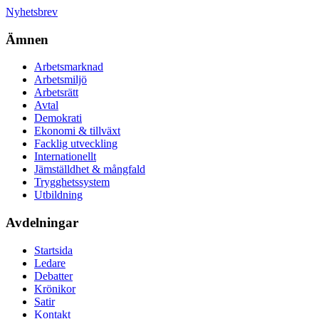
Nyhetsbrev
Ämnen
Arbetsmarknad
Arbetsmiljö
Arbetsrätt
Avtal
Demokrati
Ekonomi & tillväxt
Facklig utveckling
Internationellt
Jämställdhet & mångfald
Trygghetssystem
Utbildning
Avdelningar
Startsida
Ledare
Debatter
Krönikor
Satir
Kontakt