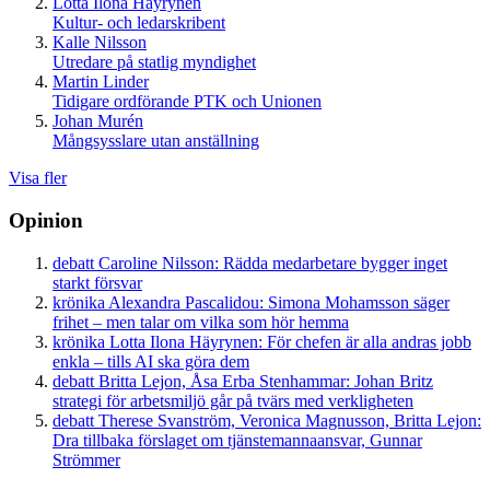
Lotta Ilona Häyrynen
Kultur- och ledarskribent
Kalle Nilsson
Utredare på statlig myndighet
Martin Linder
Tidigare ordförande PTK och Unionen
Johan Murén
Mångsysslare utan anställning
Visa fler
Opinion
debatt
Caroline Nilsson:
Rädda medarbetare bygger inget
starkt försvar
krönika
Alexandra Pascalidou:
Simona Mohamsson säger
frihet – men talar om vilka som hör hemma
krönika
Lotta Ilona Häyrynen:
För chefen är alla andras jobb
enkla – tills AI ska göra dem
debatt
Britta Lejon, Åsa Erba Stenhammar:
Johan Britz
strategi för arbetsmiljö går på tvärs med verkligheten
debatt
Therese Svanström, Veronica Magnusson, Britta Lejon:
Dra tillbaka förslaget om tjänstemannaansvar, Gunnar
Strömmer