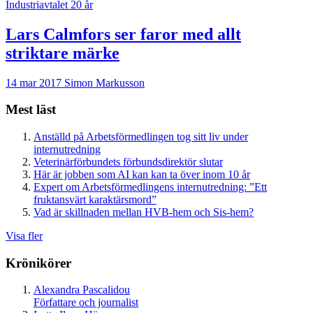
Industriavtalet 20 år
Lars Calmfors ser faror med allt
striktare märke
14 mar 2017
Simon Markusson
Mest läst
Anställd på Arbetsförmedlingen tog sitt liv under
internutredning
Veterinärförbundets förbundsdirektör slutar
Här är jobben som AI kan kan ta över inom 10 år
Expert om Arbetsförmedlingens internutredning: ”Ett
fruktansvärt karaktärsmord”
Vad är skillnaden mellan HVB-hem och Sis-hem?
Visa fler
Krönikörer
Alexandra Pascalidou
Författare och journalist