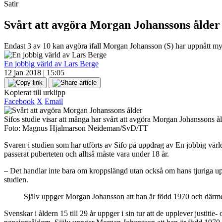
Satir
Svårt att avgöra Morgan Johanssons ålder
Endast 3 av 10 kan avgöra ifall Morgan Johansson (S) har uppnått myndig
En jobbig värld av Lars Berge
12 jan 2018 | 15:05
Kopierat till urklipp
Facebook
X
Email
Sifos studie visar att många har svårt att avgöra Morgan Johanssons å
Foto: Magnus Hjalmarson Neideman/SvD/TT
Svaren i studien som har utförts av Sifo på uppdrag av En jobbig värld
passerat puberteten och alltså måste vara under 18 år.
– Det handlar inte bara om kroppslängd utan också om hans tjuriga upps
studien.
Själv uppger Morgan Johansson att han är född 1970 och därmed 
Svenskar i åldern 15 till 29 år uppger i sin tur att de upplever justiti