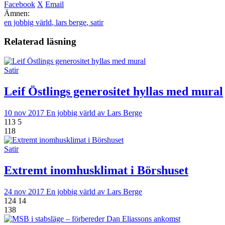
Facebook
X
Email
Ämnen:
en jobbig värld
,
lars berge
,
satir
Relaterad läsning
Satir
Leif Östlings generositet hyllas med mural
10 nov 2017
En jobbig värld av Lars Berge
113
5
118
Satir
Extremt inomhusklimat i Börshuset
24 nov 2017
En jobbig värld av Lars Berge
124
14
138