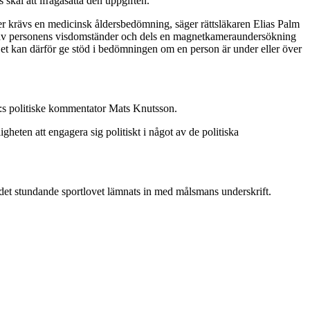
käl att ifrågasätta den uppgiften.
der krävs en medicinsk åldersbedömning, säger rättsläkaren Elias Palm
 av personens visdomständer och dels en magnetkameraundersökning
Det kan därför ge stöd i bedömningen om en person är under eller över
:s politiske kommentator Mats Knutsson.
eten att engagera sig politiskt i något av de politiska
det stundande sportlovet lämnats in med målsmans underskrift.