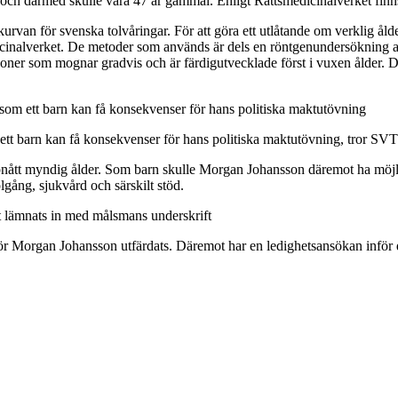
ch därmed skulle vara 47 år gammal. Enligt Rättsmedicinalverket finns s
rvan för svenska tolvåringar. För att göra ett utlåtande om verklig ål
icinalverket. De metoder som används är dels en röntgenundersökning
zoner som mognar gradvis och är färdigutvecklade först i vuxen ålder. 
om ett barn kan få konsekvenser för hans politiska maktutövning
tt barn kan få konsekvenser för hans politiska maktutövning, tror SVT
ppnått myndig ålder. Som barn skulle Morgan Johansson däremot ha möjligh
gång, sjukvård och särskilt stöd.
t lämnats in med målsmans underskrift
ör Morgan Johansson utfärdats. Däremot har en ledighetsansökan inför 