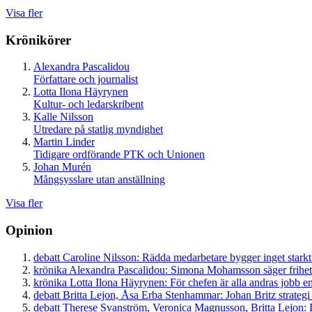
Visa fler
Krönikörer
Alexandra Pascalidou
Författare och journalist
Lotta Ilona Häyrynen
Kultur- och ledarskribent
Kalle Nilsson
Utredare på statlig myndighet
Martin Linder
Tidigare ordförande PTK och Unionen
Johan Murén
Mångsysslare utan anställning
Visa fler
Opinion
debatt
Caroline Nilsson:
Rädda medarbetare bygger inget starkt
krönika
Alexandra Pascalidou:
Simona Mohamsson säger frihet
krönika
Lotta Ilona Häyrynen:
För chefen är alla andras jobb en
debatt
Britta Lejon, Åsa Erba Stenhammar:
Johan Britz strategi
debatt
Therese Svanström, Veronica Magnusson, Britta Lejon:
D