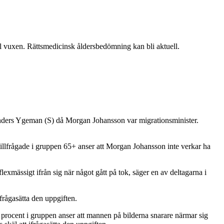
till vuxen. Rättsmedicinsk åldersbedömning kan bli aktuell.
r Anders Ygeman (S) då Morgan Johansson var migrationsminister.
 tillfrågade i gruppen 65+ anser att Morgan Johansson inte verkar ha
exmässigt ifrån sig när något gått på tok, säger en av deltagarna i
frågasätta den uppgiften.
 20 procent i gruppen anser att mannen på bilderna snarare närmar sig