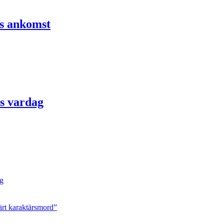
ns ankomst
s vardag
ng
ärt karaktärsmord”