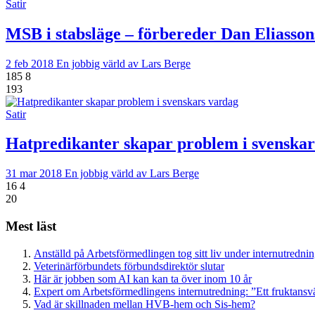
Satir
MSB i stabsläge – förbereder Dan Eliasso
2 feb 2018
En jobbig värld av Lars Berge
185
8
193
Satir
Hatpredikanter skapar problem i svenskar
31 mar 2018
En jobbig värld av Lars Berge
16
4
20
Mest läst
Anställd på Arbetsförmedlingen tog sitt liv under internutredni
Veterinärförbundets förbundsdirektör slutar
Här är jobben som AI kan kan ta över inom 10 år
Expert om Arbetsförmedlingens internutredning: ”Ett fruktansv
Vad är skillnaden mellan HVB-hem och Sis-hem?