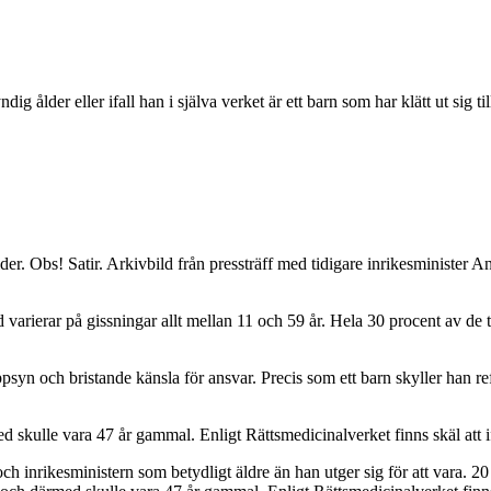
 ålder eller ifall han i själva verket är ett barn som har klätt ut sig 
lder. Obs! Satir. Arkivbild från pressträff med tidigare inrikesministe
 varierar på gissningar allt mellan 11 och 59 år. Hela 30 procent av de
yn och bristande känsla för ansvar. Precis som ett barn skyller han refl
skulle vara 47 år gammal. Enligt Rättsmedicinalverket finns skäl att i
e- och inrikesministern som betydligt äldre än han utger sig för att vara.