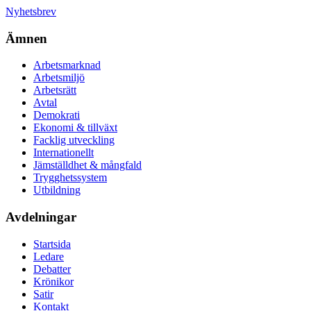
Nyhetsbrev
Ämnen
Arbetsmarknad
Arbetsmiljö
Arbetsrätt
Avtal
Demokrati
Ekonomi & tillväxt
Facklig utveckling
Internationellt
Jämställdhet & mångfald
Trygghetssystem
Utbildning
Avdelningar
Startsida
Ledare
Debatter
Krönikor
Satir
Kontakt