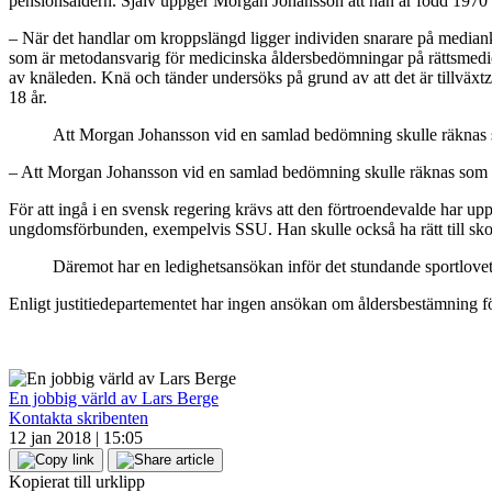
pensionsåldern. Själv uppger Morgan Johansson att han är född 1970 o
– När det handlar om kroppslängd ligger individen snarare på medianku
som är metodansvarig för medicinska åldersbedömningar på rättsmed
av knäleden. Knä och tänder undersöks på grund av att det är tillväxt
18 år.
Att Morgan Johansson vid en samlad bedömning skulle räknas s
– Att Morgan Johansson vid en samlad bedömning skulle räknas som e
För att ingå i en svensk regering krävs att den förtroendevalde har u
ungdomsförbunden, exempelvis SSU. Han skulle också ha rätt till skol
Däremot har en ledighetsansökan inför det stundande sportlove
Enligt justitiedepartementet har ingen ansökan om åldersbestämning f
En jobbig värld av Lars Berge
Kontakta skribenten
12 jan 2018 | 15:05
Kopierat till urklipp