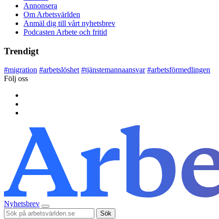
Annonsera
Om Arbetsvärlden
Anmäl dig till vårt nyhetsbrev
Podcasten Arbete och fritid
Trendigt
#
migration
#
arbetslöshet
#
tjänstemannaansvar
#
arbetsförmedlingen
Följ oss
Nyhetsbrev
Sök