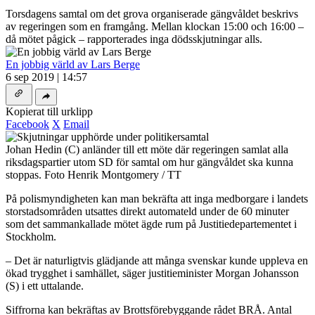
Torsdagens samtal om det grova organiserade gängvåldet beskrivs
av regeringen som en framgång. Mellan klockan 15:00 och 16:00 –
då mötet pågick – rapporterades inga dödsskjutningar alls.
En jobbig värld av Lars Berge
6 sep 2019 | 14:57
Kopierat till urklipp
Facebook
X
Email
Johan Hedin (C) anländer till ett möte där regeringen samlat alla
riksdagspartier utom SD för samtal om hur gängvåldet ska kunna
stoppas. Foto Henrik Montgomery / TT
På polismyndigheten kan man bekräfta att inga medborgare i landets
storstadsområden utsattes direkt automateld under de 60 minuter
som det sammankallade mötet ägde rum på Justitiedepartementet i
Stockholm.
– Det är naturligtvis glädjande att många svenskar kunde uppleva en
ökad trygghet i samhället, säger justitieminister Morgan Johansson
(S) i ett uttalande.
Siffrorna kan bekräftas av Brottsförebyggande rådet BRÅ. Antal