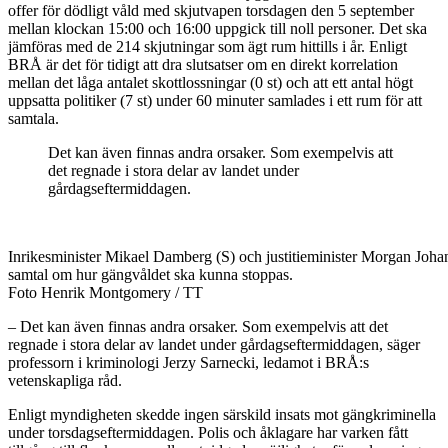
offer för dödligt våld med skjutvapen torsdagen den 5 september
mellan klockan 15:00 och 16:00 uppgick till noll personer. Det ska
jämföras med de 214 skjutningar som ägt rum hittills i år. Enligt
BRÅ är det för tidigt att dra slutsatser om en direkt korrelation
mellan det låga antalet skottlossningar (0 st) och att ett antal högt
uppsatta politiker (7 st) under 60 minuter samlades i ett rum för att
samtala.
Det kan även finnas andra orsaker. Som exempelvis att
det regnade i stora delar av landet under
gårdagseftermiddagen.
Inrikesminister Mikael Damberg (S) och justitieminister Morgan Joha
samtal om hur gängvåldet ska kunna stoppas.
Foto Henrik Montgomery / TT
– Det kan även finnas andra orsaker. Som exempelvis att det
regnade i stora delar av landet under gårdagseftermiddagen, säger
professorn i kriminologi Jerzy Sarnecki, ledamot i BRÅ:s
vetenskapliga råd.
Enligt myndigheten skedde ingen särskild insats mot gängkriminella
under torsdagseftermiddagen. Polis och åklagare har varken fått