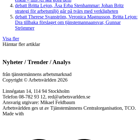
debatt
Britta Lejon, Åsa Erba Stenhammar:
Johan Britz
strategi för arbetsmiljö går på tvärs med verkligheten
debatt
Therese Svanström, Veronica Magnusson, Britta Lejon:
Dra tillbaka förslaget om tjänstemannaansvar, Gunnar
Strömmer
Visa fler
Hämtar fler artiklar
Nyheter / Trender / Analys
från tjänstemännens arbetsmarknad
Copyright
©
Arbetsvärlden 2026
Linnégatan 14, 114 94 Stockholm
Telefon 08-782 93 12, red@arbetsvarlden.se
Ansvarig utgivare: Mikael Feldbaum
Arbetsvärlden ges ut av Tjänstemännens Centralorganisation, TCO.
Made with