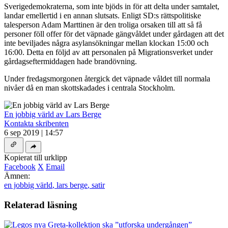
Sverigedemokraterna, som inte bjöds in för att delta under samtalet,
landar emellertid i en annan slutsats. Enligt SD:s rättspolitiske
talesperson Adam Marttinen är den troliga orsaken till att så få
personer föll offer för det väpnade gängvåldet under gårdagen att det
inte beviljades några asylansökningar mellan klockan 15:00 och
16:00. Detta en följd av att personalen på Migrationsverket under
gårdagseftermiddagen hade brandövning.
Under fredagsmorgonen återgick det väpnade våldet till normala
nivåer då en man skottskadades i centrala Stockholm.
En jobbig värld av Lars Berge
Kontakta skribenten
6 sep 2019 | 14:57
Kopierat till urklipp
Facebook
X
Email
Ämnen:
en jobbig värld
,
lars berge
,
satir
Relaterad läsning