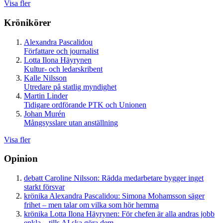
Visa fler
Krönikörer
Alexandra Pascalidou
Författare och journalist
Lotta Ilona Häyrynen
Kultur- och ledarskribent
Kalle Nilsson
Utredare på statlig myndighet
Martin Linder
Tidigare ordförande PTK och Unionen
Johan Murén
Mångsysslare utan anställning
Visa fler
Opinion
debatt
Caroline Nilsson:
Rädda medarbetare bygger inget
starkt försvar
krönika
Alexandra Pascalidou:
Simona Mohamsson säger
frihet – men talar om vilka som hör hemma
krönika
Lotta Ilona Häyrynen:
För chefen är alla andras jobb
enkla – tills AI ska göra dem