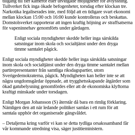
tillgång till fler kameror eller utvidgade möjligheter för avlyssning.
Tullverket fick inga ökade befogenheter, torsdag efter klockan tre.
Narkotika legaliserades inte, med följd att en tidigare svart ekonomi
mellan klockan 15:00 och 16:00 kunde kontrolleras och beskattas.
Domstolsverket rapporterar att ingen kraftig höjning av straffsatserna
för vapeninnehav genomförts under gårdagen.
Enligt sociala myndigheter skedde heller inga särskilda
satsningar inom skola och socialtjänst under den dryga
timme samtalet pågick.
Enligt sociala myndigheter skedde heller inga särskilda satsningar
inom skola och socialtjänst under den dryga timme samtalet mellan
partirepresentanter från samtliga riksdagspartier, utom
Sverigedemokraterna, pågick. Myndigheten kan heller inte se att
några ungdomsgårdar öppnade, att trygghetsskapande åtgärder som
ökad gatubelysning genomfördes eller att de ekonomiska klyftorna
kraftigt minskade under torsdagen.
Enligt Morgan Johansson (S) återstår då bara en rimlig förklaring.
Nämligen den att när ledande politiker samlas i ett rum för att
samtala upphör det organiserade gängvåldet.
– Detaljerna kring varför vi kan se detta tydliga orsakssamband får
vår kommande utredning visa, säger justitieministern.