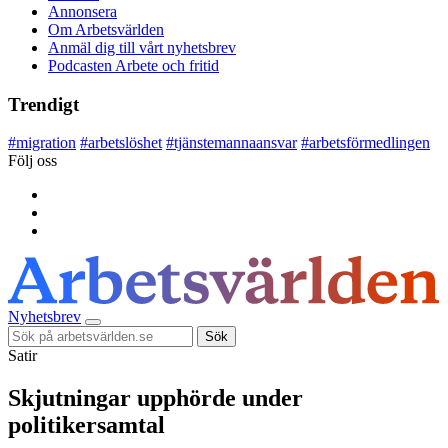
Annonsera
Om Arbetsvärlden
Anmäl dig till vårt nyhetsbrev
Podcasten Arbete och fritid
Trendigt
#
migration
#
arbetslöshet
#
tjänstemannaansvar
#
arbetsförmedlingen
Följ oss
Nyhetsbrev
Sök
Satir
Skjutningar upphörde under
politikersamtal