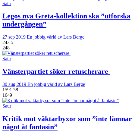
Satir
Legos nya Greta-kollektion ska ”utforska
undergången”
27 sep 2019
En jobbig värld av Lars Berge
243
5
248
Satir
Vänsterpartiet söker retuscherare
30 aug 2019
En jobbig värld av Lars Berge
1591
58
1649
Satir
Kritik mot väktarbyxor som ”inte lämnar
något åt fantasin”