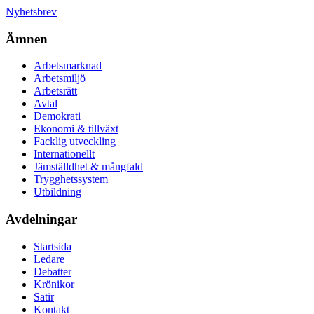
Nyhetsbrev
Ämnen
Arbetsmarknad
Arbetsmiljö
Arbetsrätt
Avtal
Demokrati
Ekonomi & tillväxt
Facklig utveckling
Internationellt
Jämställdhet & mångfald
Trygghetssystem
Utbildning
Avdelningar
Startsida
Ledare
Debatter
Krönikor
Satir
Kontakt