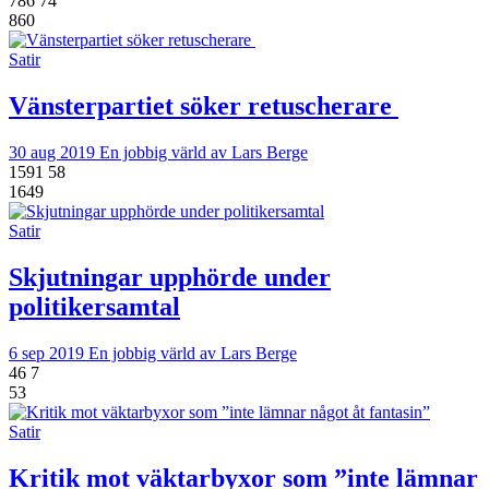
786
74
860
Satir
Vänsterpartiet söker retuscherare
30 aug 2019
En jobbig värld av Lars Berge
1591
58
1649
Satir
Skjutningar upphörde under
politikersamtal
6 sep 2019
En jobbig värld av Lars Berge
46
7
53
Satir
Kritik mot väktarbyxor som ”inte lämnar