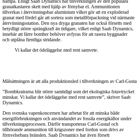
hampa. Enligt Saab Dynamics har tillverkningen av den populära
granatkastaren skett med hjälp av förnybar el. Ammunitionen
tillverkas i återvinningsbar aluminium vilket gör att en exploderad
granat med fördel går att sortera som metallförpackning vid närmaste
återvinningsstation. Den nya dryga granaten har också försetts med
betydligt större sprängkraft än tidigare, vilket enligt Saab Dynamics,
innebär att färre bomber behöver avfyras för att rasera byggnader
och utplåna fientliga stridande.
Vi kallar det ödeläggelse med rent samvete.
Målsättningen är att alla produktionsled i tillverkningen av Carl-Gust
”Bombkratrarna blir större samtidigt som det ekologiska fotavtrycket
minskar. Vi kallar det ödeläggelse med rent samvete”, skriver Saab
Dynamics.
Den svenska vapenkoncernen har arbetat för att minska både
energiförbrukningen och användandet av fossila energikällor under
tillverkningsprocessen. Därför transporteras Carl-Gustaf och
tillhörande ammunition till krigszoner med fordon som drivs av
förnyelsebara bränslen. Saab Dynamics har även försett