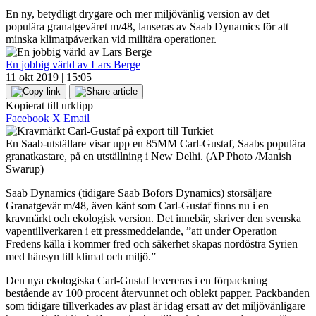
En ny, betydligt drygare och mer miljövänlig version av det
populära granatgeväret m/48, lanseras av Saab Dynamics för att
minska klimatpåverkan vid militära operationer.
En jobbig värld av Lars Berge
11 okt 2019 | 15:05
Kopierat till urklipp
Facebook
X
Email
En Saab-utställare visar upp en 85MM Carl-Gustaf, Saabs populära
granatkastare, på en utställning i New Delhi. (AP Photo /Manish
Swarup)
Saab Dynamics (tidigare Saab Bofors Dynamics) storsäljare
Granatgevär m/48, även känt som Carl-Gustaf finns nu i en
kravmärkt och ekologisk version. Det innebär, skriver den svenska
vapentillverkaren i ett pressmeddelande, ”att under Operation
Fredens källa i kommer fred och säkerhet skapas nordöstra Syrien
med hänsyn till klimat och miljö.”
Den nya ekologiska Carl-Gustaf levereras i en förpackning
bestående av 100 procent återvunnet och oblekt papper. Packbanden
som tidigare tillverkades av plast är idag ersatt av det miljövänligare