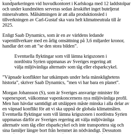
kundparkeringen vid huvudkontoret i Karlskoga med 12 laddstolpar
och under kundmöten serveras sedan årsskiftet inget buteljerat
mineralvatten. Målsättningen är att alla produktionsled i
tillverkningen av Carl-Gustaf ska vara helt klimatneutrala till år
2025.
Enligt Saab Dynamics, som är en av världens ledande
vapentillverkare med en årlig omsättning på 3,6 miljarder kronor,
handlar det om att ”se den stora bilden”.
Eventuella flyktingar som vill lämna krigszonen i
nordöstra Syrien uppmanas av Sveriges regering att
välja miljövänliga alternativ som tåg eller elsparkcykel.
”Väpnade konflikter har utkämpats under hela mänsklighetens
historia”, skriver Saab Dynamics, ”men vi har bara en planet”.
Morgan Johansson (S), som är Sveriges ansvarige minister för
vapenexport, välkomnar vapenkoncernens nya miljövänliga profil.
Men han hävdar samtidigt att utsläppen måste minska i alla delar av
en väpnad konflikt för att vi ska uppnå de globala klimatmålen.
Eventuella flyktingar som vill lämna krigszonen i nordöstra Syrien
uppmanas därför av Sveriges regering att välja miljövänliga
alternativ som tåg eller elsparkcykel och inte transportera sig och
sina familjer längre bort från hemmet än nödvändigt. Dessutom