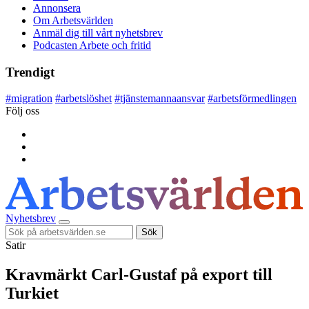
Annonsera
Om Arbetsvärlden
Anmäl dig till vårt nyhetsbrev
Podcasten Arbete och fritid
Trendigt
#
migration
#
arbetslöshet
#
tjänstemannaansvar
#
arbetsförmedlingen
Följ oss
Nyhetsbrev
Sök
Satir
Kravmärkt Carl-Gustaf på export till
Turkiet