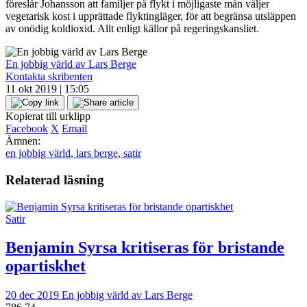
föreslår Johansson att familjer på flykt i möjligaste mån väljer
vegetarisk kost i upprättade flyktingläger, för att begränsa utsläppen
av onödig koldioxid. Allt enligt källor på regeringskansliet.
En jobbig värld av Lars Berge
Kontakta skribenten
11 okt 2019 | 15:05
Kopierat till urklipp
Facebook
X
Email
Ämnen:
en jobbig värld
,
lars berge
,
satir
Relaterad läsning
Satir
Benjamin Syrsa kritiseras för bristande
opartiskhet
20 dec 2019
En jobbig värld av Lars Berge