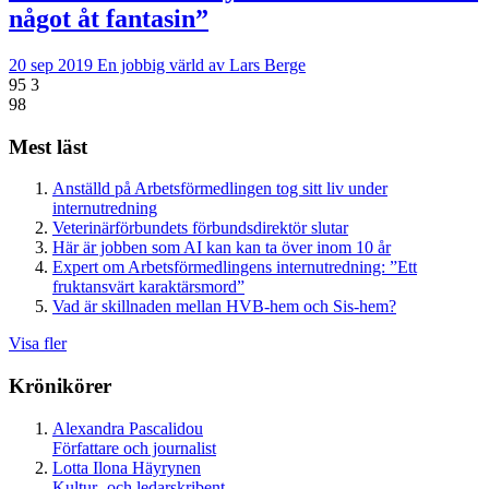
något åt fantasin”
20 sep 2019
En jobbig värld av Lars Berge
95
3
98
Mest läst
Anställd på Arbetsförmedlingen tog sitt liv under
internutredning
Veterinärförbundets förbundsdirektör slutar
Här är jobben som AI kan kan ta över inom 10 år
Expert om Arbetsförmedlingens internutredning: ”Ett
fruktansvärt karaktärsmord”
Vad är skillnaden mellan HVB-hem och Sis-hem?
Visa fler
Krönikörer
Alexandra Pascalidou
Författare och journalist
Lotta Ilona Häyrynen
Kultur- och ledarskribent