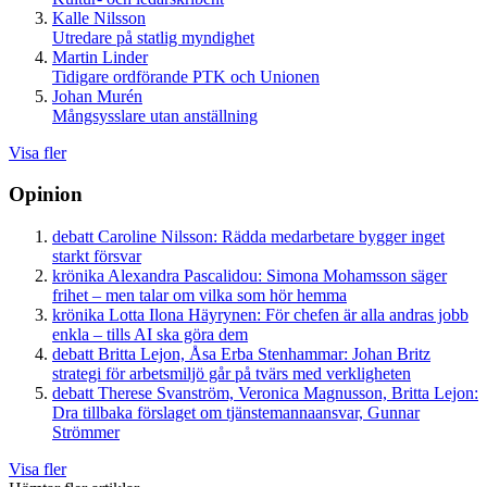
Kalle Nilsson
Utredare på statlig myndighet
Martin Linder
Tidigare ordförande PTK och Unionen
Johan Murén
Mångsysslare utan anställning
Visa fler
Opinion
debatt
Caroline Nilsson:
Rädda medarbetare bygger inget
starkt försvar
krönika
Alexandra Pascalidou:
Simona Mohamsson säger
frihet – men talar om vilka som hör hemma
krönika
Lotta Ilona Häyrynen:
För chefen är alla andras jobb
enkla – tills AI ska göra dem
debatt
Britta Lejon, Åsa Erba Stenhammar:
Johan Britz
strategi för arbetsmiljö går på tvärs med verkligheten
debatt
Therese Svanström, Veronica Magnusson, Britta Lejon:
Dra tillbaka förslaget om tjänstemannaansvar, Gunnar
Strömmer
Visa fler