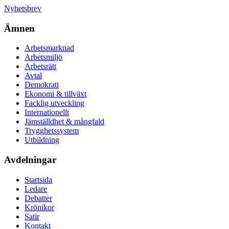
Nyhetsbrev
Ämnen
Arbetsmarknad
Arbetsmiljö
Arbetsrätt
Avtal
Demokrati
Ekonomi & tillväxt
Facklig utveckling
Internationellt
Jämställdhet & mångfald
Trygghetssystem
Utbildning
Avdelningar
Startsida
Ledare
Debatter
Krönikor
Satir
Kontakt