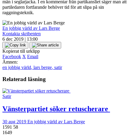
män i seglarjacka. I en kommentar från partikansliet säger man att
partiledaren fortfarande behöver tid för att slipa på sin
raggningsteknik.
En jobbig värld av Lars Berge
Kontakta skribenten
6 dec 2019 | 13:00
Kopierat till urklipp
Facebook
X
Email
Ämnen:
en jobbig värld
,
lars berge
,
satir
Relaterad läsning
Satir
Vänsterpartiet söker retuscherare
30 aug 2019
En jobbig värld av Lars Berge
1591
58
1649