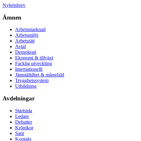
Nyhetsbrev
Ämnen
Arbetsmarknad
Arbetsmiljö
Arbetsrätt
Avtal
Demokrati
Ekonomi & tillväxt
Facklig utveckling
Internationellt
Jämställdhet & mångfald
Trygghetssystem
Utbildning
Avdelningar
Startsida
Ledare
Debatter
Krönikor
Satir
Kontakt