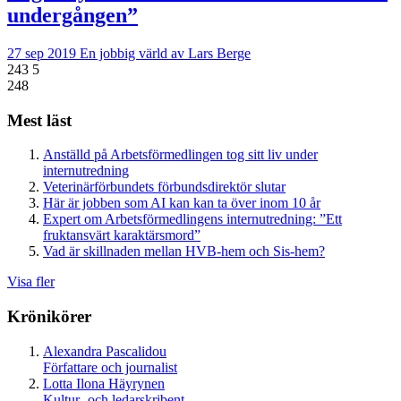
undergången”
27 sep 2019
En jobbig värld av Lars Berge
243
5
248
Mest läst
Anställd på Arbetsförmedlingen tog sitt liv under
internutredning
Veterinärförbundets förbundsdirektör slutar
Här är jobben som AI kan kan ta över inom 10 år
Expert om Arbetsförmedlingens internutredning: ”Ett
fruktansvärt karaktärsmord”
Vad är skillnaden mellan HVB-hem och Sis-hem?
Visa fler
Krönikörer
Alexandra Pascalidou
Författare och journalist
Lotta Ilona Häyrynen
Kultur- och ledarskribent