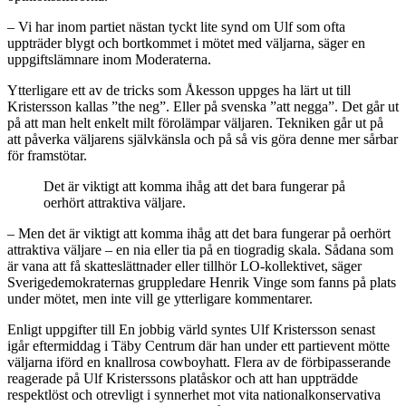
– Vi har inom partiet nästan tyckt lite synd om Ulf som ofta
uppträder blygt och bortkommet i mötet med väljarna, säger en
uppgiftslämnare inom Moderaterna.
Ytterligare ett av de tricks som Åkesson uppges ha lärt ut till
Kristersson kallas ”the neg”. Eller på svenska ”att negga”. Det går ut
på att man helt enkelt milt förolämpar väljaren. Tekniken går ut på
att påverka väljarens självkänsla och på så vis göra denne mer sårbar
för framstötar.
Det är viktigt att komma ihåg att det bara fungerar på
oerhört attraktiva väljare.
– Men det är viktigt att komma ihåg att det bara fungerar på oerhört
attraktiva väljare – en nia eller tia på en tiogradig skala. Sådana som
är vana att få skatteslättnader eller tillhör LO-kollektivet, säger
Sverigedemokraternas gruppledare Henrik Vinge som fanns på plats
under mötet, men inte vill ge ytterligare kommentarer.
Enligt uppgifter till En jobbig värld syntes Ulf Kristersson senast
igår eftermiddag i Täby Centrum där han under ett partievent mötte
väljarna iförd en knallrosa cowboyhatt. Flera av de förbipasserande
reagerade på Ulf Kristerssons platåskor och att han uppträdde
respektlöst och otrevligt i synnerhet mot vita nationalkonservativa