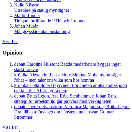
Kalle Nilsson
Utredare på statlig myndighet
Martin Linder
Tidigare ordförande PTK och Unionen
Johan Murén
Mångsysslare utan anställning
Visa fler
Opinion
debatt
Caroline Nilsson:
Rädda medarbetare bygger inget
starkt försvar
krönika
Alexandra Pascalidou:
Simona Mohamsson säger
frihet – men talar om vilka som hör hemma
krönika
Lotta Ilona Häyrynen:
För chefen är alla andras jobb
enkla – tills AI ska göra dem
debatt
Britta Lejon, Åsa Erba Stenhammar:
Johan Britz
strategi för arbetsmiljö går på tvärs med verkligheten
debatt
Therese Svanström, Veronica Magnusson, Britta Lejon:
Dra tillbaka förslaget om tjänstemannaansvar, Gunnar
Strömmer
Visa fler