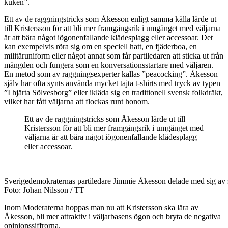
kuken”.
Ett av de raggningstricks som Åkesson enligt samma källa lärde ut
till Kristersson för att bli mer framgångsrik i umgänget med väljarna
är att bära något iögonenfallande klädesplagg eller accessoar. Det
kan exempelvis röra sig om en speciell hatt, en fjäderboa, en
militäruniform eller något annat som får partiledaren att sticka ut från
mängden och fungera som en konversationsstartare med väljaren.
En metod som av raggningsexperter kallas ”peacocking”. Åkesson
själv har ofta synts använda mycket tajta t-shirts med tryck av typen
”I hjärta Sölvesborg” eller ikläda sig en traditionell svensk folkdräkt,
vilket har fått väljarna att flockas runt honom.
Ett av de raggningstricks som Åkesson lärde ut till
Kristersson för att bli mer framgångsrik i umgänget med
väljarna är att bära något iögonenfallande klädesplagg
eller accessoar.
Sverigedemokraternas partiledare Jimmie Åkesson delade med sig av si
Foto: Johan Nilsson / TT
Inom Moderaterna hoppas man nu att Kristersson ska lära av
Åkesson, bli mer attraktiv i väljarbasens ögon och bryta de negativa
opinionssiffrorna.