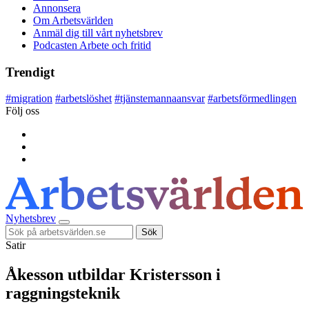
Annonsera
Om Arbetsvärlden
Anmäl dig till vårt nyhetsbrev
Podcasten Arbete och fritid
Trendigt
#
migration
#
arbetslöshet
#
tjänstemannaansvar
#
arbetsförmedlingen
Följ oss
Nyhetsbrev
Sök
Satir
Åkesson utbildar Kristersson i
raggningsteknik