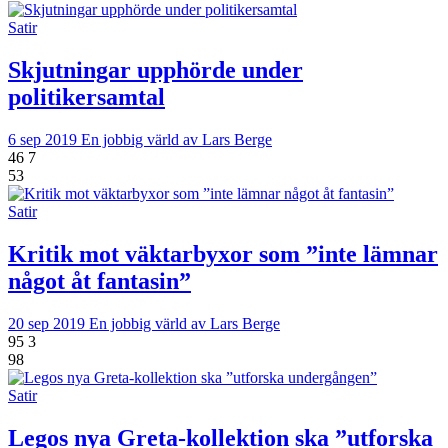
Satir
Skjutningar upphörde under
politikersamtal
6 sep 2019
En jobbig värld av Lars Berge
46
7
53
Satir
Kritik mot väktarbyxor som ”inte lämnar
något åt fantasin”
20 sep 2019
En jobbig värld av Lars Berge
95
3
98
Satir
Legos nya Greta-kollektion ska ”utforska