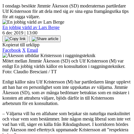
I onsdags besökte Jimmie Åkesson (SD) moderaternas partiledare
Ulf Kristersson för att dela med sig av sina egna framgångsrika tips
för att ragga väljare.
En jobbig värld av Lars Berge
6 dec 2019 | 13:00
Kopierat till urklipp
Facebook
X
Email
Mötet mellan Jimmie Åkesson (SD) och Ulf Kristersson (M) var
enligt En jobbig världs källor en konsultation i raggningstekniker.
Foto: Claudio Bresciani / TT
Enligt källor nära Ulf Kristersson (M) har partiledaren länge upplevt
att han har en personlighet som inte uppskattas av väljarna. Jimmie
Åkesson (SD), som av många bedömare betraktas som en mästare i
konsten att attrahera väljare, bjöds därför in till Kristerssons
arbetsrum för en konsultation.
– Väljarna vill ha en alfahane som bejakar sin naturliga maskulinitet
och visar vem som bestämmer. Inte någon mesig liberal som inte vet
vad han vill, säger en källa från Riksdagshuset. I korridoren hördes
hur Åkesson med eftertryck uppmanade Kristersson att ”respektera