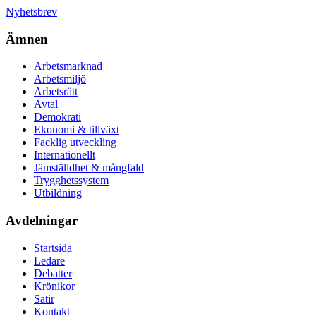
Nyhetsbrev
Ämnen
Arbetsmarknad
Arbetsmiljö
Arbetsrätt
Avtal
Demokrati
Ekonomi & tillväxt
Facklig utveckling
Internationellt
Jämställdhet & mångfald
Trygghetssystem
Utbildning
Avdelningar
Startsida
Ledare
Debatter
Krönikor
Satir
Kontakt