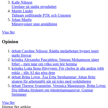
Kalle Nilsson
Utredare på statlig myndighet
Martin Linder
Tidigare ordförande PTK och Unionen
Johan Murén
Mångsysslare utan anställning
Visa fler
Opinion
debatt
Caroline Nilsson:
Rädda medarbetare bygger inget
starkt försvar
krönika
Alexandra Pascalidou:
Simona Mohamsson säger
frihet – men talar om vilka som hör hemma
krönika
Lotta Ilona Häyrynen:
För chefen är alla andras jobb
enkla – tills AI ska göra dem
debatt
Britta Lejon, Åsa Erba Stenhammar:
Johan Britz
strategi för arbetsmiljö går på tvärs med verkligheten
debatt
Therese Svanström, Veronica Magnusson, Britta Lejon:
Dra tillbaka förslaget om tjänstemannaansvar, Gunnar
Strömmer
Visa fler
Hämtar fler artiklar