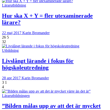
Lärarutbildning
Hur ska X + Y = fler utexaminerade
lärare?
22 maj 2017
Karin Bromander
26
5
32
Utbildning
Livslångt lärande i fokus för
högskoleutredning
28 apr 2017
Karin Bromander
3
1
4
Lärarutbildningen
”Bilden målas upp av att det är mycket