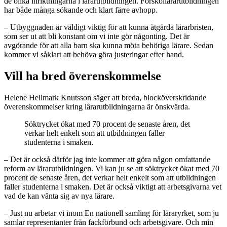
de olika inriktningarna i lärarutbildningen. Förskollärarutbildningen
har både många sökande och klart färre avhopp.
– Utbyggnaden är väldigt viktig för att kunna åtgärda lärarbristen,
som ser ut att bli konstant om vi inte gör någonting. Det är
avgörande för att alla barn ska kunna möta behöriga lärare. Sedan
kommer vi såklart att behöva göra justeringar efter hand.
Vill ha bred överenskommelse
Helene Hellmark Knutsson säger att breda, blocköverskridande
överenskommelser kring lärarutbildningarna är önskvärda.
Söktrycket ökat med 70 procent de senaste åren, det
verkar helt enkelt som att utbildningen faller
studenterna i smaken.
– Det är också därför jag inte kommer att göra någon omfattande
reform av lärarutbildningen. Vi kan ju se att söktrycket ökat med 70
procent de senaste åren, det verkar helt enkelt som att utbildningen
faller studenterna i smaken. Det är också viktigt att arbetsgivarna vet
vad de kan vänta sig av nya lärare.
– Just nu arbetar vi inom En nationell samling för läraryrket, som ju
samlar representanter från fackförbund och arbetsgivare. Och min