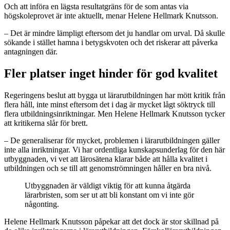
Och att införa en lägsta resultatgräns för de som antas via
högskoleprovet är inte aktuellt, menar Helene Hellmark Knutsson.
– Det är mindre lämpligt eftersom det ju handlar om urval. Då skulle
sökande i stället hamna i betygskvoten och det riskerar att påverka
antagningen där.
Fler platser inget hinder för god kvalitet
Regeringens beslut att bygga ut lärarutbildningen har mött kritik från
flera håll, inte minst eftersom det i dag är mycket lågt söktryck till
flera utbildningsinriktningar. Men Helene Hellmark Knutsson tycker
att kritikerna slår för brett.
– De generaliserar för mycket, problemen i lärarutbildningen gäller
inte alla inriktningar. Vi har ordentliga kunskapsunderlag för den här
utbyggnaden, vi vet att lärosätena klarar både att hålla kvalitet i
utbildningen och se till att genomströmningen håller en bra nivå.
Utbyggnaden är väldigt viktig för att kunna åtgärda
lärarbristen, som ser ut att bli konstant om vi inte gör
någonting.
Helene Hellmark Knutsson påpekar att det dock är stor skillnad på