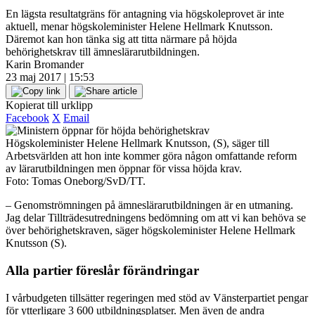
En lägsta resultatgräns för antagning via högskoleprovet är inte
aktuell, menar högskoleminister Helene Hellmark Knutsson.
Däremot kan hon tänka sig att titta närmare på höjda
behörighetskrav till ämneslärarutbildningen.
Karin Bromander
23 maj 2017 | 15:53
Kopierat till urklipp
Facebook
X
Email
Högskoleminister Helene Hellmark Knutsson, (S), säger till
Arbetsvärlden att hon inte kommer göra någon omfattande reform
av lärarutbildningen men öppnar för vissa höjda krav.
Foto: Tomas Oneborg/SvD/TT.
– Genomströmningen på ämneslärarutbildningen är en utmaning.
Jag delar Tillträdesutredningens bedömning om att vi kan behöva se
över behörighetskraven, säger högskoleminister Helene Hellmark
Knutsson (S).
Alla partier föreslår förändringar
I vårbudgeten tillsätter regeringen med stöd av Vänsterpartiet pengar
för ytterligare 3 600 utbildningsplatser. Men även de andra