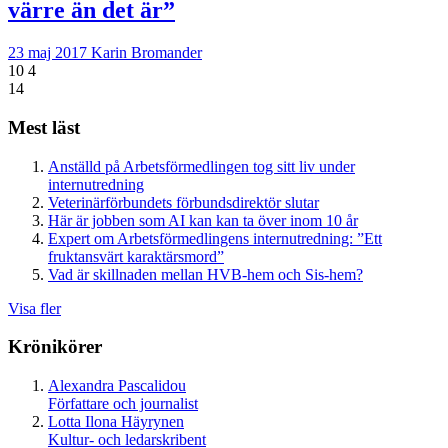
värre än det är”
23 maj 2017
Karin Bromander
10
4
14
Mest läst
Anställd på Arbetsförmedlingen tog sitt liv under
internutredning
Veterinärförbundets förbundsdirektör slutar
Här är jobben som AI kan kan ta över inom 10 år
Expert om Arbetsförmedlingens internutredning: ”Ett
fruktansvärt karaktärsmord”
Vad är skillnaden mellan HVB-hem och Sis-hem?
Visa fler
Krönikörer
Alexandra Pascalidou
Författare och journalist
Lotta Ilona Häyrynen
Kultur- och ledarskribent