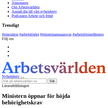
Annonsera
Om Arbetsvärlden
Anmäl dig till vårt nyhetsbrev
Podcasten Arbete och fritid
Trendigt
#
migration
#
arbetslöshet
#
tjänstemannaansvar
#
arbetsförmedlingen
Följ oss
Nyhetsbrev
Sök
Lärarutbildningen
Ministern öppnar för höjda
behörighetskrav