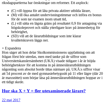
riksdagspartierna har önskningar om reformer. Ett axplock:
(C) vill öppna för att låta privata aktörer utbilda lärare,
(M) vill öka antalet undervisningstimmar och införa en bonus
för de som tar examen inom utsatt tid,
(L) vill sätta en lägsta gräns på resultatet 0,9 för antagning via
högskoleprovet och ställa ytterligare krav på ämnesbetyg för
behörighet,
(SD) vill att de lärarutbildningar som inte klarar
kvalitetskraven läggs ner.
+
Expandera
Hon säger att hon delar Skolkommissionens uppfattning om att
frågan först bör utredas, men med tanke på de siffror som
Universitetskanslersämbetet (UKÄ) visade tidigare i år är höjda
behörighetskrav för att komma in på ämneslärarutbildningen
någonting som absolut borde tittas närmare på. UKÄ:s siffror visar
att 54 procent av de med gymnasiebetygssitt på 11 eller lägre (där 20
är maxsnittet) som börjar läsa på ämneslärarutbildningen hoppar av i
ett tidigt skede.
Hur ska X + Y = fler utexaminerade lärare?
22 maj 2017