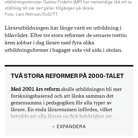
utbildningsminister Gustav Fridolin (MP) har motstridiga råd att ta
ställning till när det gäller tillgången på lärare.
Foto: Lars Pehrson/SvD/TT.
Lärarutbildningen har länge varit en utbildning i
blåsväder. Efter tre stora reformer de senaste trettio
åren jobbar i dag lärare med fyra olika
utbildningsformer i bagaget sida vid sida i skolan.
TVÅ STORA REFORMER PÅ 2000-TALET
Med 2001 års reform
skulle utbildningen bli mer
forskningsbaserad och att länka samman det
gemensamma i pedagogiken för alla typer av
lärare. En enda lärarexamen infördes, vilket
betydde att alla lärare nu fick behörighet att
forska efter examen.
+
EXPANDERA
Utbildningen blev dock hårt kritiserad för att vara