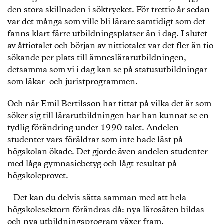
den stora skillnaden i söktrycket. För trettio år sedan
var det många som ville bli lärare samtidigt som det
fanns klart färre utbildningsplatser än i dag. I slutet
av åttiotalet och början av nittiotalet var det fler än tio
sökande per plats till ämneslärarutbildningen,
detsamma som vi i dag kan se på statusutbildningar
som läkar- och juristprogrammen.
Och när Emil Bertilsson har tittat på vilka det är som
söker sig till lärarutbildningen har han kunnat se en
tydlig förändring under 1990-talet. Andelen
studenter vars föräldrar som inte hade läst på
högskolan ökade. Det gjorde även andelen studenter
med låga gymnasiebetyg och lågt resultat på
högskoleprovet.
– Det kan du delvis sätta samman med att hela
högskolesektorn förändras då: nya lärosäten bildas
och nya utbildningsprogram växer fram.