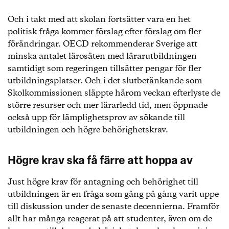
för rörig och för att hålla för låg nivå. Flera
Och i takt med att skolan fortsätter vara en het
lärosäten underkändes också i Högskoleverkets
granskningar. 2008 hotades 10 av 26 lärosäten
politisk fråga kommer förslag efter förslag om fler
med indragen examensrätt om de inte rättade till
förändringar. OECD rekommenderar Sverige att
kvalitetsbristerna i lärarutbildningen.
minska antalet lärosäten med lärarutbildningen
samtidigt som regeringen tillsätter pengar för fler
2011 genomfördes nästa stora reform.
Nu delades
utbildningsplatser. Och i det slutbetänkande som
utbildningen återigen upp, så att olika typer av
Skolkommissionen släppte härom veckan efterlyste de
lärare fick olika examina. Samtidigt infördes även
större resurser och mer lärarledd tid, men öppnade
lärarlegitimation. Men även dagens variant har
också upp för lämplighetsprov av sökande till
utstått mycket kritik. Även om antalet sökande
utbildningen och högre behörighetskrav.
ökat så är antalet avhopp fortsatt mycket högt.
Högre krav ska få färre att hoppa av
Just högre krav för antagning och behörighet till
utbildningen är en fråga som gång på gång varit uppe
till diskussion under de senaste decennierna. Framför
allt har många reagerat på att studenter, även om de