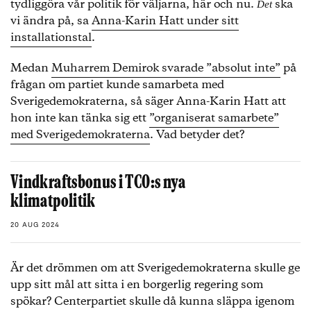
tydliggöra vår politik för väljarna, här och nu.
ska
Det
vi ändra på, sa
Anna-Karin Hatt under sitt
installationstal
.
Medan
Muharrem Demirok svarade ”absolut inte”
på
frågan om partiet kunde samarbeta med
Sverigedemokraterna, så säger Anna-Karin Hatt att
hon inte kan tänka sig ett
”organiserat samarbete”
med Sverigedemokraterna
. Vad betyder det?
Vindkraftsbonus i TCO:s nya
klimatpolitik
20 AUG 2024
Är det drömmen om att Sverigedemokraterna skulle ge
upp sitt mål att sitta i en borgerlig regering som
spökar? Centerpartiet skulle då kunna släppa igenom