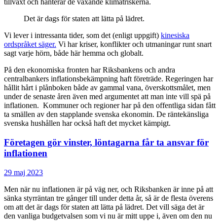
tillväxt och hanterar de växande klimatriskerna.
Det är dags för staten att lätta på lädret.
Vi lever i intressanta tider, som det (enligt uppgift)
kinesiska
ordspråket säger.
Vi har kriser, konflikter och utmaningar runt snart
sagt varje hörn, både här hemma och globalt.
På den ekonomiska fronten har Riksbankens och andra
centralbankers inflationsbekämpning haft företräde. Regeringen har
hållit hårt i plånboken både av gammal vana, överskottsmålet, men
under de senaste åren även med argumentet att man inte vill spä på
inflationen. Kommuner och regioner har på den offentliga sidan fått
ta smällen av den stapplande svenska ekonomin. De räntekänsliga
svenska hushållen har också haft det mycket kämpigt.
Företagen gör vinster, löntagarna får ta ansvar för
inflationen
29 maj 2023
Men när nu inflationen är på väg ner, och Riksbanken är inne på att
sänka styrräntan tre gånger till under detta år, så är de flesta överens
om att det är dags för staten att lätta på lädret. Det vill säga det är
den vanliga budgetvalsen som vi nu är mitt uppe i, även om den nu