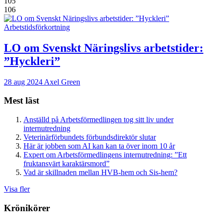
105
106
Arbetstidsförkortning
LO om Svenskt Näringslivs arbetstider:
”Hyckleri”
28 aug 2024
Axel Green
Mest läst
Anställd på Arbetsförmedlingen tog sitt liv under
internutredning
Veterinärförbundets förbundsdirektör slutar
Här är jobben som AI kan kan ta över inom 10 år
Expert om Arbetsförmedlingens internutredning: ”Ett
fruktansvärt karaktärsmord”
Vad är skillnaden mellan HVB-hem och Sis-hem?
Visa fler
Krönikörer