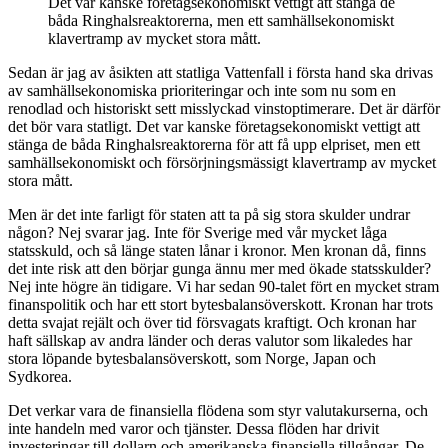
Det var kanske företagsekonomiskt vettigt att stänga de
båda Ringhalsreaktorerna, men ett samhällsekonomiskt
klavertramp av mycket stora mått.
Sedan är jag av åsikten att statliga Vattenfall i första hand ska drivas
av samhällsekonomiska prioriteringar och inte som nu som en
renodlad och historiskt sett misslyckad vinstoptimerare. Det är därför
det bör vara statligt. Det var kanske företagsekonomiskt vettigt att
stänga de båda Ringhalsreaktorerna för att få upp elpriset, men ett
samhällsekonomiskt och försörjningsmässigt klavertramp av mycket
stora mått.
Men är det inte farligt för staten att ta på sig stora skulder undrar
någon? Nej svarar jag. Inte för Sverige med vår mycket låga
statsskuld, och så länge staten lånar i kronor. Men kronan då, finns
det inte risk att den börjar gunga ännu mer med ökade statsskulder?
Nej inte högre än tidigare. Vi har sedan 90-talet fört en mycket stram
finanspolitik och har ett stort bytesbalansöverskott. Kronan har trots
detta svajat rejält och över tid försvagats kraftigt. Och kronan har
haft sällskap av andra länder och deras valutor som likaledes har
stora löpande bytesbalansöverskott, som Norge, Japan och
Sydkorea.
Det verkar vara de finansiella flödena som styr valutakurserna, och
inte handeln med varor och tjänster. Dessa flöden har drivit
investeringar till dollarn och amerikanska finansiella tillgångar. De