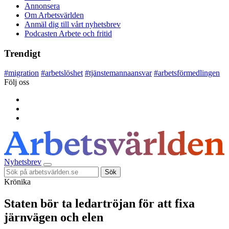
Annonsera
Om Arbetsvärlden
Anmäl dig till vårt nyhetsbrev
Podcasten Arbete och fritid
Trendigt
#
migration
#
arbetslöshet
#
tjänstemannaansvar
#
arbetsförmedlingen
Följ oss
Nyhetsbrev
Sök
Krönika
Staten bör ta ledartröjan för att fixa
järnvägen och elen