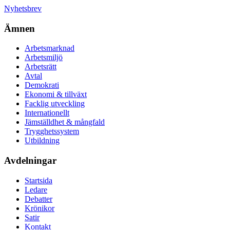
Nyhetsbrev
Ämnen
Arbetsmarknad
Arbetsmiljö
Arbetsrätt
Avtal
Demokrati
Ekonomi & tillväxt
Facklig utveckling
Internationellt
Jämställdhet & mångfald
Trygghetssystem
Utbildning
Avdelningar
Startsida
Ledare
Debatter
Krönikor
Satir
Kontakt