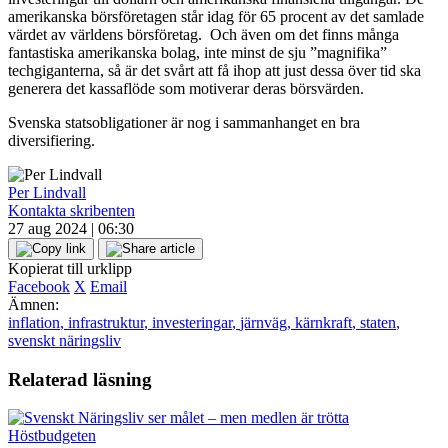
amerikanska börsföretagen står idag för 65 procent av det samlade
värdet av världens börsföretag. Och även om det finns många
fantastiska amerikanska bolag, inte minst de sju ”magnifika”
techgiganterna, så är det svårt att få ihop att just dessa över tid ska
generera det kassaflöde som motiverar deras börsvärden.
Svenska statsobligationer är nog i sammanhanget en bra
diversifiering.
Per Lindvall
Kontakta skribenten
27 aug 2024 | 06:30
Kopierat till urklipp
Facebook
X
Email
Ämnen:
inflation
,
infrastruktur
,
investeringar
,
järnväg
,
kärnkraft
,
staten
,
svenskt näringsliv
Relaterad läsning
Höstbudgeten