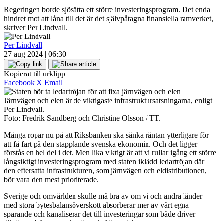
Regeringen borde sjösätta ett större investeringsprogram. Det enda
hindret mot att låna till det är det självpåtagna finansiella ramverket,
skriver Per Lindvall.
Per Lindvall
27 aug 2024 | 06:30
Kopierat till urklipp
Facebook
X
Email
Järnvägen och elen är de viktigaste infrastruktursatsningarna, enligt
Per Lindvall.
Foto: Fredrik Sandberg och Christine Olsson / TT.
Många ropar nu på att Riksbanken ska sänka räntan ytterligare för
att få fart på den stapplande svenska ekonomin. Och det ligger
förstås en hel del i det. Men lika viktigt är att vi rullar igång ett större
långsiktigt investeringsprogram med staten iklädd ledartröjan där
den eftersatta infrastrukturen, som järnvägen och eldistributionen,
bör vara den mest prioriterade.
Sverige och omvärlden skulle må bra av om vi och andra länder
med stora bytesbalansöverskott absorberar mer av vårt egna
sparande och kanaliserar det till investeringar som både driver