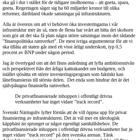
ska gå i dur i stället för de tidigare molltonerna – att gneta, spara,
gneta. Regeringen säger sig ha 60 miljarder kronor till olika
reformer, däribland ökade satsningar på infrastrukturen.
Alla är överens om att vi behöver öka investeringarna i vår
infrastruktur mer än så, men de flesta har svårt att hitta det skohorn
som gör att det ska få plats några större satsningar inom det rådande
”finanspolitiska ramverket”. De mest ivriga argumenterar för att vi
ska tillåta att staten går med ett visst årligt underskott, typ 0,5
procent av BNP under någon period.
Jag är övertygad om att det finns anledning att lyfta ambitionsnivån
och perspektivet från det årliga kattrakandet om budgeten, och
istället sjösätta ett större investeringsprogram som faktiskt kan
lånefinansieras till största delen. Det enda som hindrar det är det
självpåtagna finansiella ramverket.
De privatfinansierade inhoppen i offentligt drivna
verksamheter har inget vidare ”track record”.
Svenskt Näringsliv lyfter förstås att de vill öppna upp för privat
finansiering av infrastrukturen. Det är väl mer en ideologisk
käpphäst än sprunget ur något egentligt samhällsbehov. De
privatfinansierade inhoppen i offentligt drivna verksamheter har ju
inget vidare ”track record” på den svenska arenan. Tänk