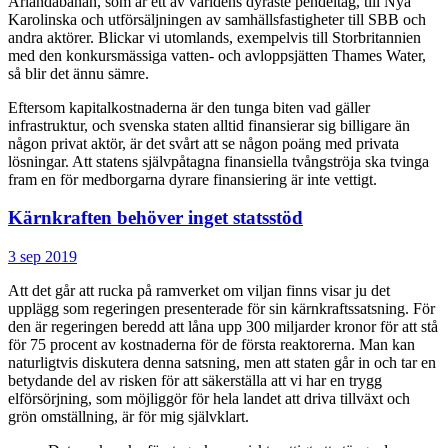
Arlandabanan, som är ett av världens dyraste pendeltåg, till Nya
Karolinska och utförsäljningen av samhällsfastigheter till SBB och
andra aktörer. Blickar vi utomlands, exempelvis till Storbritannien
med den konkursmässiga vatten- och avloppsjätten Thames Water,
så blir det ännu sämre.
Eftersom kapitalkostnaderna är den tunga biten vad gäller
infrastruktur, och svenska staten alltid finansierar sig billigare än
någon privat aktör, är det svårt att se någon poäng med privata
lösningar. Att statens självpåtagna finansiella tvångströja ska tvinga
fram en för medborgarna dyrare finansiering är inte vettigt.
Kärnkraften behöver inget statsstöd
3 sep 2019
Att det går att rucka på ramverket om viljan finns visar ju det
upplägg som regeringen presenterade för sin kärnkraftssatsning. För
den är regeringen beredd att låna upp 300 miljarder kronor för att stå
för 75 procent av kostnaderna för de första reaktorerna. Man kan
naturligtvis diskutera denna satsning, men att staten går in och tar en
betydande del av risken för att säkerställa att vi har en trygg
elförsörjning, som möjliggör för hela landet att driva tillväxt och
grön omställning, är för mig självklart.