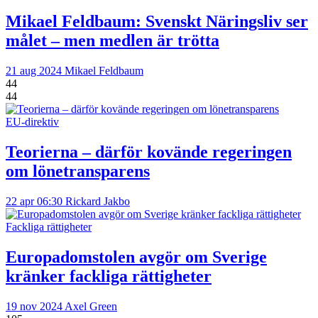
Mikael Feldbaum:
Svenskt Näringsliv ser
målet – men medlen är trötta
21 aug 2024
Mikael Feldbaum
44
44
EU-direktiv
Teorierna – därför kovände regeringen
om lönetransparens
22 apr 06:30
Rickard Jakbo
Fackliga rättigheter
Europadomstolen avgör om Sverige
kränker fackliga rättigheter
19 nov 2024
Axel Green