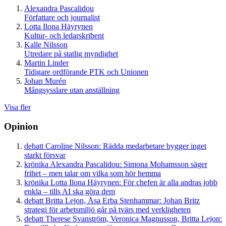
Alexandra Pascalidou
Författare och journalist
Lotta Ilona Häyrynen
Kultur- och ledarskribent
Kalle Nilsson
Utredare på statlig myndighet
Martin Linder
Tidigare ordförande PTK och Unionen
Johan Murén
Mångsysslare utan anställning
Visa fler
Opinion
debatt
Caroline Nilsson:
Rädda medarbetare bygger inget
starkt försvar
krönika
Alexandra Pascalidou:
Simona Mohamsson säger
frihet – men talar om vilka som hör hemma
krönika
Lotta Ilona Häyrynen:
För chefen är alla andras jobb
enkla – tills AI ska göra dem
debatt
Britta Lejon, Åsa Erba Stenhammar:
Johan Britz
strategi för arbetsmiljö går på tvärs med verkligheten
debatt
Therese Svanström, Veronica Magnusson, Britta Lejon: