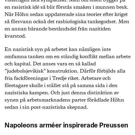
visserligen låta sympatiskt. Men om tesen bygger på
en rasistisk idé så blir förstås smaken i munnen besk.
När Höhn sedan uppdaterade sina teorier efter kriget
så försvann också det rasbiologiska tankegodset. Men
en annan bärande beståndsdel från nazitiden
kvarstod.
En nazistisk syn på arbetet kan nämligen inte
omfamna tanken om en ständig konflikt mellan arbete
och kapital. Det anses vara en så kallad
”judebolsjevikisk” konstruktion. Därför förbjöds alla
fria fackföreningar i Tredje riket. Arbetare och
företagare skulle i stället stå på samma sida i den
nazistiska kampen. Och just denna distinktion av
synen på arbetsmarknadens parter förädlade Höhn
sedan i sin post-nazistiska skepnad.
Napoleons arméer inspirerade Preussen