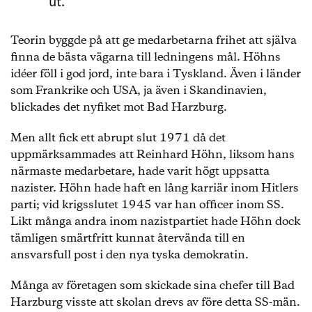
ut.
Teorin byggde på att ge medarbetarna frihet att själva
finna de bästa vägarna till ledningens mål. Höhns
idéer föll i god jord, inte bara i Tyskland. Även i länder
som Frankrike och USA, ja även i Skandinavien,
blickades det nyfiket mot Bad Harzburg.
Men allt fick ett abrupt slut 1971 då det
uppmärksammades att Reinhard Höhn, liksom hans
närmaste medarbetare, hade varit högt uppsatta
nazister. Höhn hade haft en lång karriär inom Hitlers
parti; vid krigsslutet 1945 var han officer inom SS.
Likt många andra inom nazistpartiet hade Höhn dock
tämligen smärtfritt kunnat återvända till en
ansvarsfull post i den nya tyska demokratin.
Många av företagen som skickade sina chefer till Bad
Harzburg visste att skolan drevs av före detta SS-män.