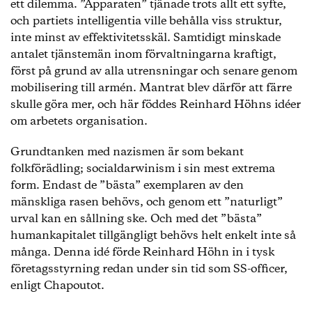
ett dilemma. ”Apparaten” tjänade trots allt ett syfte,
och partiets intelligentia ville behålla viss struktur,
inte minst av effektivitetsskäl. Samtidigt minskade
antalet tjänstemän inom förvaltningarna kraftigt,
först på grund av alla utrensningar och senare genom
mobilisering till armén. Mantrat blev därför att färre
skulle göra mer, och här föddes Reinhard Höhns idéer
om arbetets organisation.
Grundtanken med nazismen är som bekant
folkförädling; socialdarwinism i sin mest extrema
form. Endast de ”bästa” exemplaren av den
mänskliga rasen behövs, och genom ett ”naturligt”
urval kan en sållning ske. Och med det ”bästa”
humankapitalet tillgängligt behövs helt enkelt inte så
många. Denna idé förde Reinhard Höhn in i tysk
företagsstyrning redan under sin tid som SS-officer,
enligt Chapoutot.