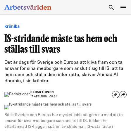
SÖK
Krönika
IS-stridande måste tas hem och
ställas till svars
Det är dags för Sverige och Europa att kliva fram och ta
ansvar för sina medborgare som anslutit sig till IS: att ta
hem dem och ställa dem inför rätta, skriver Ahmad Al
Shrahin, i sin krönika.
REDAKTIONEN
17 APR 2019 | 08:34
Både Sverige och Europa har mycket jobb att göra nu med att ta
ansvar för sina medborgare som anslöt till IS. Bilden: En
efterlämnad IS-flagga i spåren av striderna i IS-sista fäste i