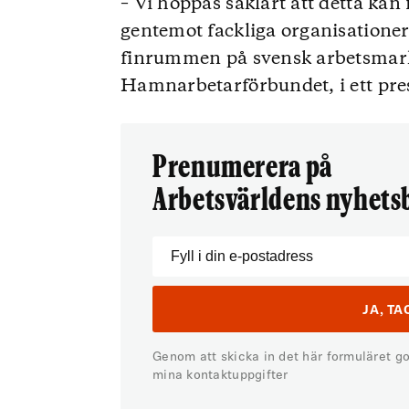
– Vi hoppas såklart att detta kan
gentemot fackliga organisatione
finrummen på svensk arbetsmark
Hamnarbetarförbundet, i ett pr
Prenumerera på
Arbetsvärldens nyhets
Genom att skicka in det här formuläret g
mina kontaktuppgifter