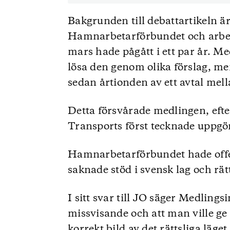
Bakgrunden till debattartikeln ä
Hamnarbetarförbundet och arbet
mars hade pågått i ett par år. Med
lösa den genom olika förslag, me
sedan årtionden av ett avtal mel
Detta försvårade medlingen, efter
Transports först tecknade uppgöre
Hamnarbetarförbundet hade offe
saknade stöd i svensk lag och rät
I sitt svar till JO säger Medlings
missvisande och att man ville g
korrekt bild av det rättsliga läget