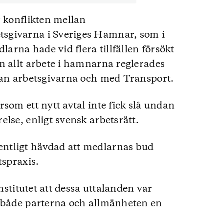
r konflikten mellan
sgivarna i Sveriges Hamnar, som i
larna hade vid flera tillfällen försökt
n allt arbete i hamnarna reglerades
lan arbetsgivarna och med Transport.
som ett nytt avtal inte fick slå undan
lse, enligt svensk arbetsrätt.
ntligt hävdad att medlarnas bud
tspraxis.
institutet att dessa uttalanden var
e både parterna och allmänheten en
.