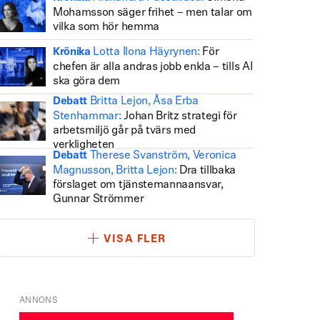
Mohamsson säger frihet – men talar om
vilka som hör hemma
Lotta Ilona Häyrynen:
För
Krönika
chefen är alla andras jobb enkla – tills AI
ska göra dem
Britta Lejon, Åsa Erba
Debatt
Stenhammar:
Johan Britz strategi för
arbetsmiljö går på tvärs med
verkligheten
Therese Svanström, Veronica
Debatt
Magnusson, Britta Lejon:
Dra tillbaka
förslaget om tjänstemannaansvar,
Gunnar Strömmer
VISA FLER
ANNONS