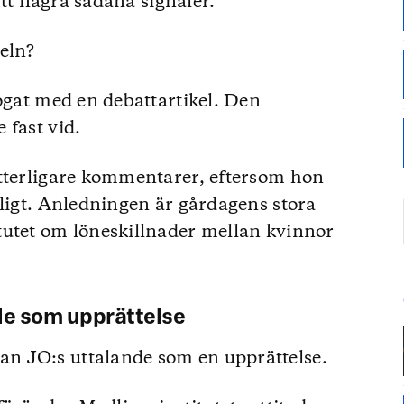
fått några sådana signaler.
eln?
fogat med en debattartikel. Den
 fast vid.
ytterligare kommentarer, eftersom hon
tligt. Anledningen är gårdagens stora
tutet om löneskillnader mellan kvinnor
e som upprättelse
n JO:s uttalande som en upprättelse.