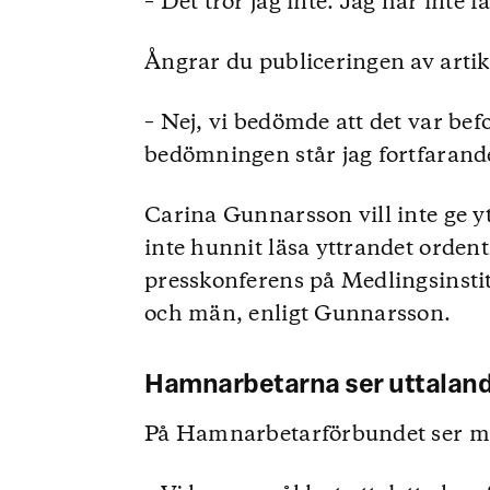
– Det tror jag inte. Jag har inte 
Ångrar du publiceringen av artik
– Nej, vi bedömde att det var be
bedömningen står jag fortfarande
Carina Gunnarsson vill inte ge 
inte hunnit läsa yttrandet orden
presskonferens på Medlingsinsti
och män, enligt Gunnarsson.
Hamnarbetarna ser uttaland
På Hamnarbetarförbundet ser ma