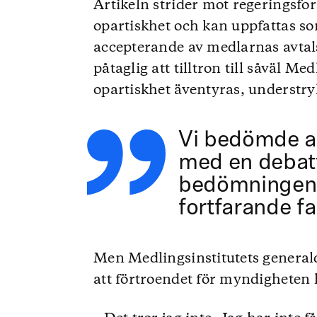
Artikeln strider mot regeringsf
opartiskhet och kan uppfattas som
accepterande av medlarnas avtal
påtaglig att tilltron till såväl M
opartiskhet äventyras, understry
Vi bedömde at
med en debatt
bedömningen 
fortfarande fa
Men Medlingsinstitutets general
att förtroendet för myndigheten h