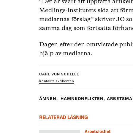
”Det är svårt att uppfatta artikel
Medlings-institutets sida att f
medlarnas förslag” skriver JO so
samma dag som fortsatta förhand
Dagen efter den omtvistade publ
hjälp av medlarna.
CARL VON SCHEELE
Kontakta skribenten
ÄMNEN:
HAMNKONFLIKTEN
,
ARBETSMA
RELATERAD LÄSNING
Arbetslöshet