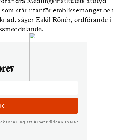
 förändra Medlingsinstitutets attityd
r som står utanför etablissemanget och
nad, säger Eskil Rönér, ordförande i
essmeddelande.
brev
odkänner jag att Arbetsvärlden sparar