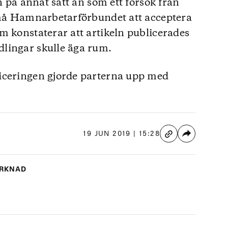
n på annat sätt än som ett försök från
örmå Hamnarbetarförbundet att acceptera
m konstaterar att artikeln publicerades
lingar skulle äga rum.
iceringen gjorde parterna upp med
19 JUN 2019 | 15:28
RKNAD