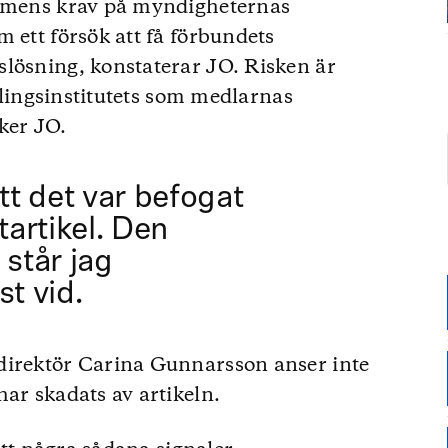
ormens krav på myndigheternas
 ett försök att få förbundets
slösning, konstaterar JO. Risken är
edlingsinstitutets som medlarnas
ker JO.
t det var befogat
artikel. Den
står jag
st vid.
direktör Carina Gunnarsson anser inte
ar skadats av artikeln.