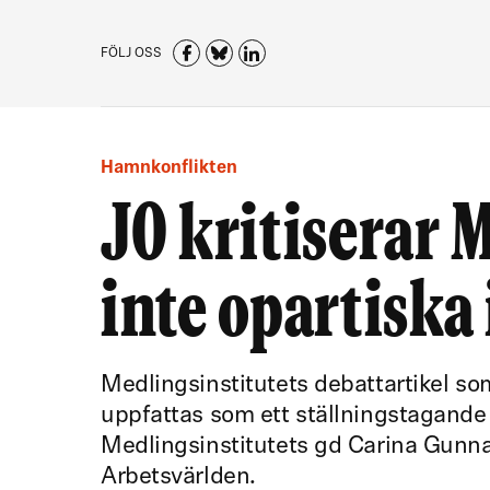
FÖLJ OSS
Hamnkonflikten
JO kritiserar 
inte opartiska
Medlingsinstitutets debattartikel s
uppfattas som ett ställningstagande
Medlingsinstitutets gd Carina Gunnar
Arbetsvärlden.