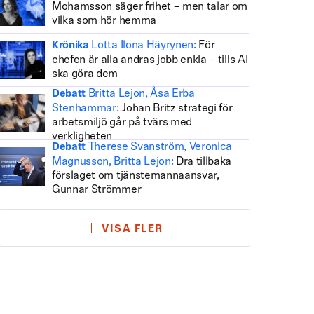
Mohamsson säger frihet – men talar om
vilka som hör hemma
Lotta Ilona Häyrynen:
För
Krönika
chefen är alla andras jobb enkla – tills AI
ska göra dem
Britta Lejon, Åsa Erba
Debatt
Stenhammar:
Johan Britz strategi för
arbetsmiljö går på tvärs med
verkligheten
Therese Svanström, Veronica
Debatt
Magnusson, Britta Lejon:
Dra tillbaka
förslaget om tjänstemannaansvar,
Gunnar Strömmer
VISA FLER