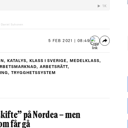
d Daniel Suhonen
5 FEB 2021 | 08:49
EN
,
KATALYS
,
KLASS I SVERIGE
,
MEDELKLASS
,
RBETSMARKNAD
,
ARBETSRÄTT
,
ING
,
TRYGGHETSSYSTEM
ifte” på Nordea – men
som får gå