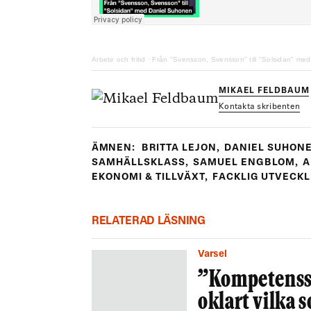
Arbete och fritid
·
Från "Svensson, Svensson" till "Solsidan" me
MIKAEL FELDBAUM
Kontakta skribenten
ÄMNEN:
BRITTA LEJON
,
DANIEL SUHON
SAMHÄLLSKLASS
,
SAMUEL ENGBLOM
,
A
EKONOMI & TILLVÄXT
,
FACKLIG UTVECKL
RELATERAD LÄSNING
Varsel
”Kompetenssk
oklart vilka 