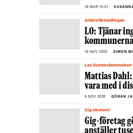
18 MAR 15:51
SUSANNA
Arbetsförmedlingen
LO: Tjänar ing
kommunerna t
16 NOV 2020
SIMON M
Las-överenskommelsen
Mattias Dahl:
vara med i d
6 NOV 2020
GÖRAN J
Gig-ekonomi
Gig-företag 
anställer tus