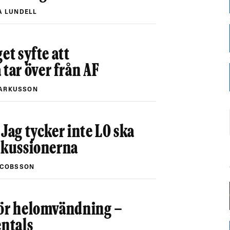
 LUNDELL
et syfte att
ar över från AF
ARKUSSON
 Jag tycker inte LO ska
iskussionerna
ACOBSSON
gör helomvändning –
entals