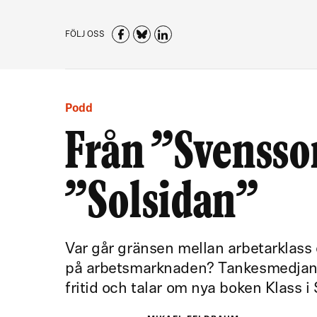
FÖLJ OSS
Podd
Från ”Svensson
”Solsidan”
Var går gränsen mellan arbetarklass 
på arbetsmarknaden? Tankesmedjan 
fritid och talar om nya boken Klass i 