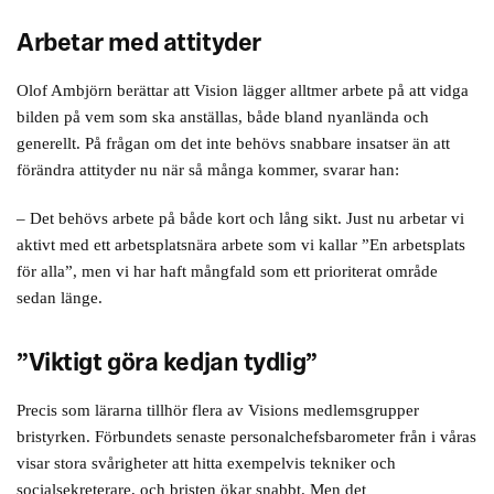
Arbetar med attityder
Olof Ambjörn berättar att Vision lägger alltmer arbete på att vidga
bilden på vem som ska anställas, både bland nyanlända och
generellt. På frågan om det inte behövs snabbare insatser än att
förändra attityder nu när så många kommer, svarar han:
– Det behövs arbete på både kort och lång sikt. Just nu arbetar vi
aktivt med ett arbetsplatsnära arbete som vi kallar ”En arbetsplats
för alla”, men vi har haft mångfald som ett prioriterat område
sedan länge.
”Viktigt göra kedjan tydlig”
Precis som lärarna tillhör flera av Visions medlemsgrupper
bristyrken. Förbundets senaste personalchefsbarometer från i våras
visar stora svårigheter att hitta exempelvis tekniker och
socialsekreterare, och bristen ökar snabbt. Men det