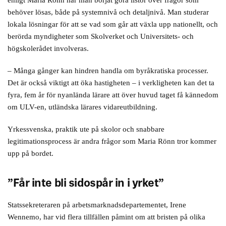
enligt Maria Rönn har man börjat göra listor över frågor som
behöver lösas, både på systemnivå och detaljnivå. Man studerar
lokala lösningar för att se vad som går att växla upp nationellt, och
berörda myndigheter som Skolverket och Universitets- och
högskolerådet involveras.
– Många gånger kan hindren handla om byråkratiska processer.
Det är också viktigt att öka hastigheten – i verkligheten kan det ta
fyra, fem år för nyanlända lärare att över huvud taget få kännedom
om ULV-en, utländska lärares vidareutbildning.
Yrkessvenska, praktik ute på skolor och snabbare
legitimationsprocess är andra frågor som Maria Rönn tror kommer
upp på bordet.
”Får inte bli sidospår in i yrket”
Statssekreteraren på arbetsmarknadsdepartementet, Irene
Wennemo, har vid flera tillfällen påmint om att bristen på olika