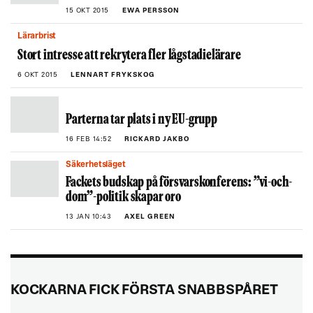
15 OKT 2015
EWA PERSSON
Lärarbrist
Stort intresse att rekrytera fler lågstadielärare
6 OKT 2015
LENNART FRYKSKOG
Parterna tar plats i ny EU-grupp
16 FEB 14:52
RICKARD JAKBO
Säkerhetsläget
Fackets budskap på försvarskonferens: ”vi-och-
dom”-politik skapar oro
13 JAN 10:43
AXEL GREEN
KOCKARNA FICK FÖRSTA SNABBSPÅRET