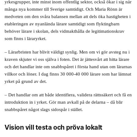
yrkesgrupper, inte minst inom offentlig sektor, också ökar i sig när
många nya kommer till Sverige samtidigt. Och Maria Rönn är
medveten om den svåra balansen mellan att dels öka hastigheten i
etableringen av nyanlända lärare samtidigt som flyktingbarn
behöver lärare i skolan, dels vidmakthålla de legitimationskrav
som finns i läraryrket.
– Lärarbristen har blivit väldigt synlig. Men om vi gör avsteg nu i
kraven skjuter vi oss själva i foten. Det är jättesvårt att hitta lärare
och det handlar inte om snabbspåret i första hand utan om lärarnas
villkor och löner. I dag finns 30 000-40 000 lärare som har lämnat
yrket på grund av det.
– Det handlar om att både identifiera, validera rättssäkert och få en
introduktion in i yrket. Gör man avkall på de delarna – då blir
snabbspåret något slags sidospår i stället.
Vision vill testa och pröva lokalt