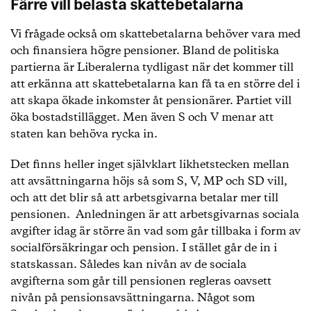
Färre vill belasta skattebetalarna
detta. Värt att notera är att en höjning av premien
ger effekt på pensionen först om 25 år och har
Vi frågade också om skattebetalarna behöver vara med
alltså ingen påverkan på dagens pensioner.
och finansiera högre pensioner. Bland de politiska
partierna är Liberalerna tydligast när det kommer till
M: Varken ”ja” eller ”nej”. Moderaterna har gått
med på i pensionsuppgörelsen från december 2017
att erkänna att skattebetalarna kan få ta en större del i
att analysera frågan om högre avgift vidare.
att skapa ökade inkomster åt pensionärer. Partiet vill
Socialdemokraterna har valt att starta en hemlig
öka bostadstillägget. Men även S och V menar att
utredning med en konsult från en PR-byrå utan att
staten kan behöva rycka in.
informera pensionsgruppen i frågan. Vad som har
hänt med resultatet är inte känt.
Det finns heller inget självklart likhetstecken mellan
att avsättningarna höjs så som S, V, MP och SD vill,
KD: Nej. Om vi vill höja den disponibla inkomsten
och att det blir så att arbetsgivarna betalar mer till
för pensionärer här och nu är inte höjda
pensionen. Anledningen är att arbetsgivarnas sociala
pensionsavgifter lösningen. Det är ett ökat
avgifter idag är större än vad som går tillbaka i form av
tvångssparande för alla, oavsett behov. Höjd
socialförsäkringar och pension. I stället går de in i
riktålder, utdelning av pensionsrätter via ”gas” och
statskassan. Således kan nivån av de sociala
skattesänkningar är ”verktyg” som gör skillnad.
avgifterna som går till pensionen regleras oavsett
nivån på pensionsavsättningarna. Något som