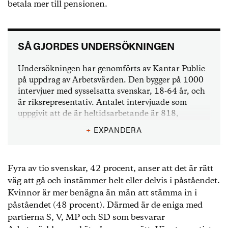
betala mer till pensionen.
SÅ GJORDES UNDERSÖKNINGEN
Undersökningen har genomförts av Kantar Public
på uppdrag av Arbetsvärden. Den bygger på 1000
intervjuer med sysselsatta svenskar, 18-64 år, och
är riksrepresentativ. Antalet intervjuade som
uppgivit att de är heltidsarbetande är 818,
deltidsarbetande 111, egenföretagare 40 och
+
EXPANDERA
föräldralediga 31 personer. Datainsamlingen
genomfördes i den slumpmässigt rekryterade
Sifopanelen mellan 17-24 januari 2022.
Fyra av tio svenskar, 42 procent, anser att det är rätt
väg att gå och instämmer helt eller delvis i påståendet.
Kvinnor är mer benägna än män att stämma in i
påståendet (48 procent). Därmed är de eniga med
partierna S, V, MP och SD som besvarar