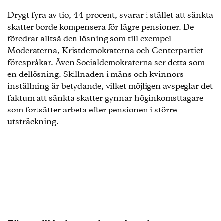
S: Ja. Pensionerna måste höjas. Det kräver flera
olika åtgärder varav en är att höja
Drygt fyra av tio, 44 procent, svarar i stället att sänkta
pensionsavgiften.
skatter borde kompensera för lägre pensioner. De
föredrar alltså den lösning som till exempel
C. Nej. Inte i nuläget. Pensionsgruppen är överens
Moderaterna, Kristdemokraterna och Centerpartiet
om att analysera om nivån ska höjas. För oss är det
förespråkar. Även Socialdemokraterna ser detta som
självklart att genomföra den överenskommelsen
en dellösning. Skillnaden i mäns och kvinnors
och invänta analysen innan vi tar slutgiltig
inställning är betydande, vilket möjligen avspeglar det
ställning.
faktum att sänkta skatter gynnar höginkomsttagare
V: Ja. Pensionsavgiften behöver höjas. Den exakta
som fortsätter arbeta efter pensionen i större
nivån kan diskuteras. Vänsterpartiet anser dock
utsträckning.
att det inte räcker att höja avgiften. En höjning av
avgiften måste kombineras med att
pensionsutbetalningarna till dagens pensionärer
höjs och genomföras på ett sätt som framförallt
höjer pensionerna för låg- och
medelinkomsttagare.
L: Nej. Liberalerna har inte tagit ställning för en
premiehöjning och ser i dagsläget inget behov av