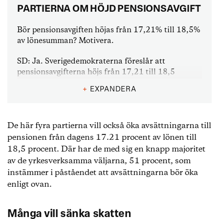
PARTIERNA OM HÖJD PENSIONSAVGIFT
Bör pensionsavgiften höjas från 17,21% till 18,5%
av lönesumman? Motivera.
SD: Ja. Sverigedemokraterna föreslår att
pensionsavgifterna höjs från 17,21 till 18,5
procent av bruttoinkomsten genom att den
+
EXPANDERA
allmänna pensionsavgiften och skattereduktionen
ersätts av höjda pensionsavsättning på
arbetsgivaravgiftssidan. För att kompensera för
De här fyra partierna vill också öka avsättningarna till
detta sänks den allmänna löneavgiften i
motsvarande utsträckning.
pensionen från dagens 17.21 procent av lönen till
18,5 procent. Där har de med sig en knapp majoritet
MP: Ja. Miljöpartiet stödjer en höjning av den
av de yrkesverksamma väljarna, 51 procent, som
allmänna pensionen och om detta kräver en
instämmer i påståendet att avsättningarna bör öka
höjning av pensionsavgiften är vi beredda att
enligt ovan.
överväga en sådan. Det finns dock andra
möjligheter som också behöver undersökas.
Många vill sänka skatten