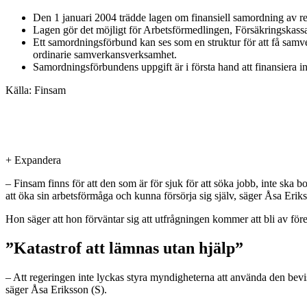
Den 1 januari 2004 trädde lagen om finansiell samordning av reha
Lagen gör det möjligt för Arbetsförmedlingen, Försäkringskass
Ett samordningsförbund kan ses som en struktur för att få samve
ordinarie samverkansverksamhet.
Samordningsförbundens uppgift är i första hand att finansiera ins
Källa: Finsam
+
Expandera
– Finsam finns för att den som är för sjuk för att söka jobb, inte sk
att öka sin arbetsförmåga och kunna försörja sig själv, säger Åsa Erik
Hon säger att hon förväntar sig att utfrågningen kommer att bli av fö
”Katastrof att lämnas utan hjälp”
– Att regeringen inte lyckas styra myndigheterna att använda den bevisl
säger Åsa Eriksson (S).