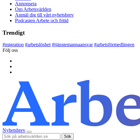
Annonsera
Om Arbetsvärlden
Anmäl dig till vårt nyhetsbrev
Podcasten Arbete och fritid
Trendigt
#
migration
#
arbetslöshet
#
tjänstemannaansvar
#
arbetsförmedlingen
Följ oss
Nyhetsbrev
Sök