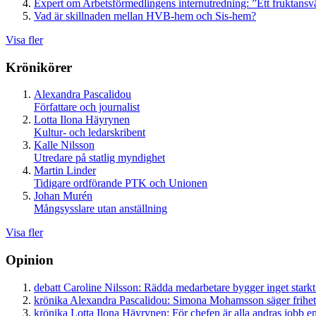
Expert om Arbetsförmedlingens internutredning: ”Ett fruktansv
Vad är skillnaden mellan HVB-hem och Sis-hem?
Visa fler
Krönikörer
Alexandra Pascalidou
Författare och journalist
Lotta Ilona Häyrynen
Kultur- och ledarskribent
Kalle Nilsson
Utredare på statlig myndighet
Martin Linder
Tidigare ordförande PTK och Unionen
Johan Murén
Mångsysslare utan anställning
Visa fler
Opinion
debatt
Caroline Nilsson:
Rädda medarbetare bygger inget starkt
krönika
Alexandra Pascalidou:
Simona Mohamsson säger frihet
krönika
Lotta Ilona Häyrynen:
För chefen är alla andras jobb en