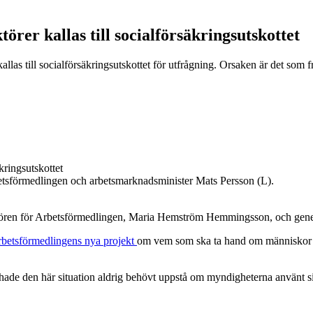
örer kallas till socialförsäkringsutskottet
llas till socialförsäkringsutskottet för utfrågning. Orsaken är det som
sförmedlingen och arbetsmarknadsminister Mats Persson (L).
rektören för Arbetsförmedlingen, Maria Hemström Hemmingsson, och gene
rbetsförmedlingens nya projekt
om vem som ska ta hand om människor ”
, hade den här situation aldrig behövt uppstå om myndigheterna använt s