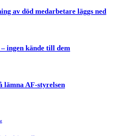
ning av död medarbetare läggs ned
 – ingen kände till dem
å lämna AF-styrelsen
ng