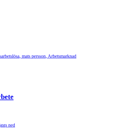
sarbetslösa
,
mats persson
,
Arbetsmarknad
rbete