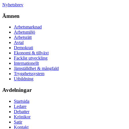
Nyhetsbrev
Ämnen
Arbetsmarknad
Arbetsmiljö
Arbetsrätt
Avtal
Demokrati
Ekonomi & tillväxt
Facklig utveckling
Internationellt
Jämställdhet & mångfald
Trygghetssystem
Utbildning
Avdelningar
Startsida
Ledare
Debatter
Krönikor
Satir
Kontakt