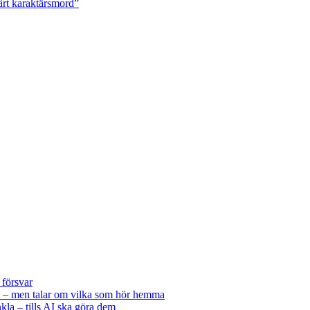
ärt karaktärsmord”
 försvar
 – men talar om vilka som hör hemma
kla – tills AI ska göra dem