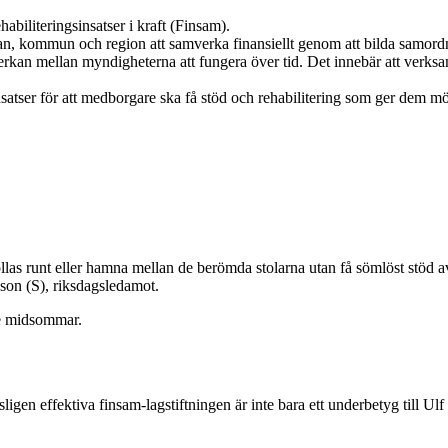
biliteringsinsatser i kraft (Finsam).
an, kommun och region att samverka finansiellt genom att bilda samor
rkan mellan myndigheterna att fungera över tid. Det innebär att verksamh
atser för att medborgare ska få stöd och rehabilitering som ger dem möjli
a bollas runt eller hamna mellan de berömda stolarna utan få sömlöst s
sson (S), riksdagsledamot.
re midsommar.
igen effektiva finsam-lagstiftningen är inte bara ett underbetyg till Ul