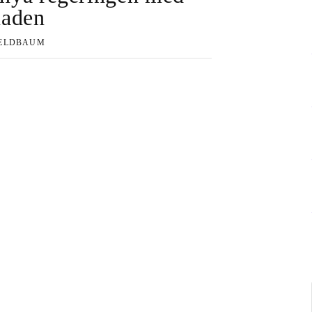
naden
FELDBAUM