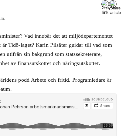
um.
minister? Vad innebär det att miljödepartementet
 är Tidö-laget? Karin Pilsäter guidar till vad som
gen utifrån sin bakgrund som statssekreterare,
het av finansutskottet och näringsutskottet.
världens podd Arbete och fritid. Programledare är
baum.