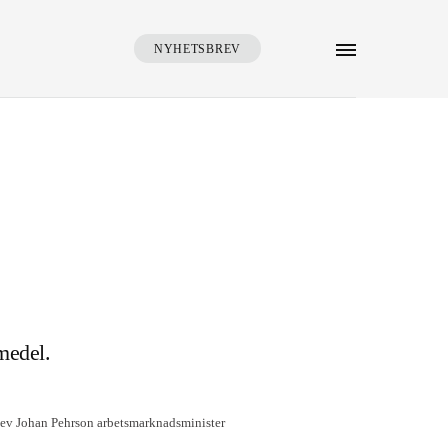
NYHETSBREV
SÖK
medel.