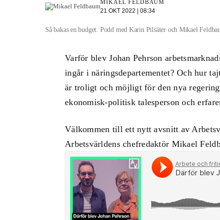
MIKAEL FELDBAUM
21 OKT 2022 | 08:34
Så bakas en budget. Podd med Karin Pilsäter och Mikael Feldba
Varför blev Johan Pehrson arbetsmarknads
ingår i näringsdepartementet? Och hur tajt
är troligt och möjligt för den nya regerin
ekonomisk-politisk talesperson och erfaren
Välkommen till ett nytt avsnitt av Arbets
Arbetsvärldens chefredaktör Mikael Feld