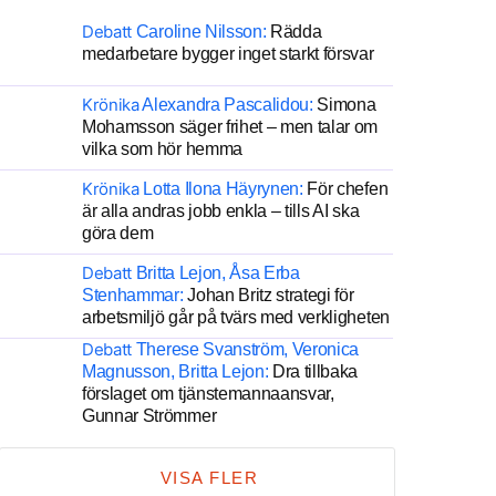
Debatt
Caroline Nilsson:
Rädda
medarbetare bygger inget starkt försvar
Krönika
Alexandra Pascalidou:
Simona
Mohamsson säger frihet – men talar om
vilka som hör hemma
Krönika
Lotta Ilona Häyrynen:
För chefen
är alla andras jobb enkla – tills AI ska
göra dem
Debatt
Britta Lejon, Åsa Erba
Stenhammar:
Johan Britz strategi för
arbetsmiljö går på tvärs med verkligheten
Debatt
Therese Svanström, Veronica
Magnusson, Britta Lejon:
Dra tillbaka
förslaget om tjänstemannaansvar,
Gunnar Strömmer
VISA FLER