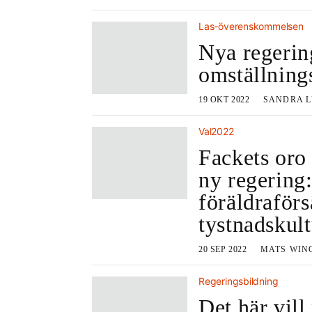
Las-överenskommelsen
Nya regerin
omställning
19 OKT 2022
SANDRA L
Val2022
Fackets oro
ny regering
föräldraför
tystnadskult
20 SEP 2022
MATS WIN
Regeringsbildning
Det här vil