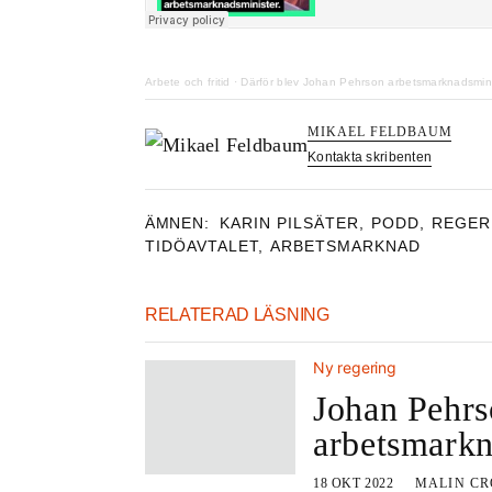
Arbete och fritid
·
Därför blev Johan Pehrson arbetsmarknadsmini
MIKAEL FELDBAUM
Kontakta skribenten
ÄMNEN:
KARIN PILSÄTER
,
PODD
,
REGER
TIDÖAVTALET
,
ARBETSMARKNAD
RELATERAD LÄSNING
Ny regering
Johan Pehrs
arbetsmarkn
18 OKT 2022
MALIN CR