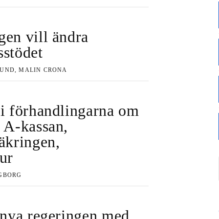
gen vill ändra
sstödet
UND, MALIN CRONA
 i förhandlingarna om
: A-kassan,
säkringen,
ur
GBORG
l nya regeringen med